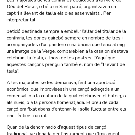
Les majorales de les confraries dedicades a la Mare de
Déu del Roser, o bé a un Sant patró, organitzaven un
captiri a llevant de taula els dies assenyalats . Per
interpretar tal
petició destinada sempre a embellir l’altar del titular de la
confraria, les dones gairebé sempre en nombre de tres i
acompanyades d’un pandero i una bacina que tenia al mig
una imatge de la Verge, compareixien a la casa on s’estava
celebrant la festa, a l’hora de les postres. D’aquí que
aquestes cançons prenguin també el nom de “Llevant de
taula”.
A les majorales se les demanava, fent una aportació
econòmica, que improvisessin una cançó adreçada a un
comensal, o a la criatura de la qual celebraven el bateig, o
als nuvis, o a la persona homenatjada. El preu de cada
cançó era fixat abans d’entonar-la i solia fluctuar entre els
cinc cèntims i un ral.
Quan de la denominació d’aquest tipus de cançó
tradicional, ve donada per l’instrument que rítmicament