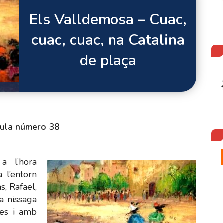
Els Valldemosa – Cuac,
cuac, cuac, na Catalina
de plaça
ula número 38
a l’hora
a l’entorn
s, Rafael,
a nissaga
ies i amb