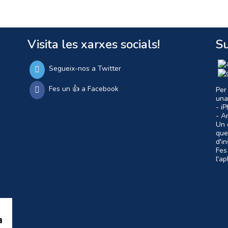
Visita les xarxes socials!
Su
Segueix-nos a Twitter
Fes un 👍 a Facebook
Per
una
- i
- A
Un c
que
d'i
Fes
l'a