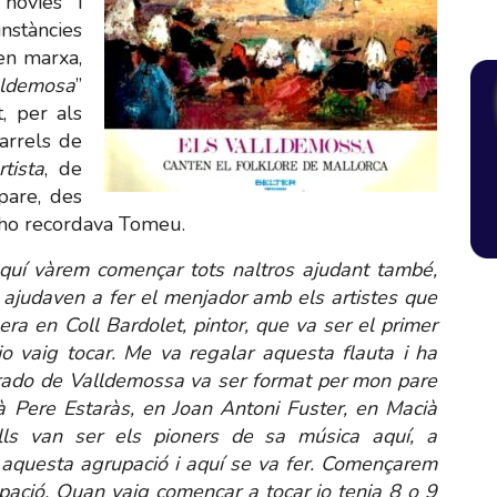
 novies i
instàncies
en marxa,
alldemosa
”
, per als
 arrels de
rtista
, de
pare, des
í ho recordava Tomeu.
 aquí vàrem començar tots naltros ajudant també,
judaven a fer el menjador amb els artistes que
era en Coll Bardolet, pintor, que va ser el primer
o vaig tocar. Me va regalar aquesta flauta i ha
arado de Valldemossa va ser format per mon pare
à Pere Estaràs, en Joan Antoni Fuster, en Macià
Ells van ser els pioners de sa música aquí, a
r aquesta agrupació i aquí se va fer. Començarem
upació. Quan vaig començar a tocar jo tenia 8 o 9