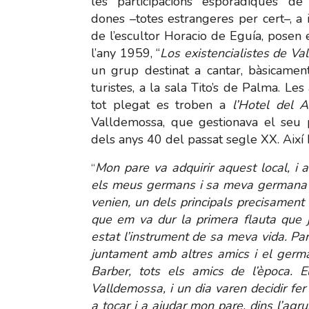
les participacions esporàdiques de
dones –totes estrangeres per cert–, a 
de l’escultor Horacio de Eguía, posen 
l’any 1959, “
Los existencialistes de V
un grup destinat a cantar, bàsicament
turistes, a la sala Tito’s de Palma. Les
tot plegat es troben a
l’Hotel del A
Valldemossa, que gestionava el seu 
dels anys 40 del passat segle XX. Aix
Mon pare va adquirir aquest local, i
“
els meus germans i sa meva germana a
venien, un dels principals precisament 
que em va dur la primera flauta que j
estat l’instrument de sa meva vida. P
juntament amb altres amics i el germ
Barber, tots els amics de l’època. 
Valldemossa, i un dia varen decidir fe
a tocar i a ajudar mon pare, dins l’agr