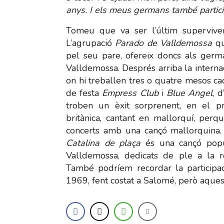
anys. I els meus germans també partic
Tomeu que va ser l’últim superviven
L’agrupació
Parado de Valldemossa
qu
pel seu pare, ofereix doncs als germ
Valldemossa. Després arriba la interna
on hi treballen tres o quatre mesos cad
de festa
Empress Club
i
Blue Angel
, 
troben un èxit sorprenent, en el p
britànica, cantant en mallorquí, per
concerts amb una cançó mallorquina. L
Catalina de plaça
és una cançó popul
Valldemossa, dedicats de ple a la r
També podríem recordar la participac
1969, fent costat a Salomé, però aquesta