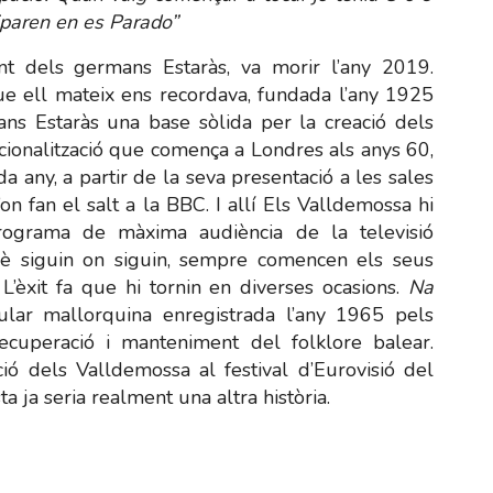
iparen en es Parado”
t dels germans Estaràs, va morir l’any 2019.
e ell mateix ens recordava, fundada l’any 1925
ans Estaràs una base sòlida per la creació dels
cionalització que comença a Londres als anys 60,
a any, a partir de la seva presentació a les sales
d’on fan el salt a la BBC. I allí Els Valldemossa hi
rograma de màxima audiència de la televisió
què siguin on siguin, sempre comencen els seus
’èxit fa que hi tornin en diverses ocasions.
Na
ar mallorquina enregistrada l’any 1965 pels
ecuperació i manteniment del folklore balear.
ió dels Valldemossa al festival d’Eurovisió del
 ja seria realment una altra història.