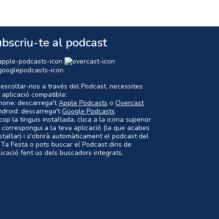
bscriu-te al podcast
 escoltar-nos a través del Podcast, necessites
 aplicació compatible:
Phone: descarrega't
Apple Podcasts
o
Overcast
ndroid: descarrega't
Google Podcasts
op la tinguis instal·lada, clica a la icona superior
 correspongui a la teva aplicació (la que acabes
nstal·lar) i s'obrirà automàticament el podcast del
 Ta Festa o pots buscar el Podcast dins de
plicació fent us dels buscadors integrats.