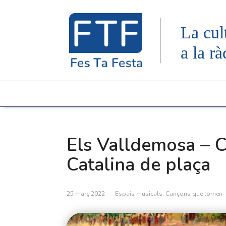
La cul
a la rà
Els Valldemosa – C
Catalina de plaça
25 març 2022
Espais musicals
,
Cançons que tornen