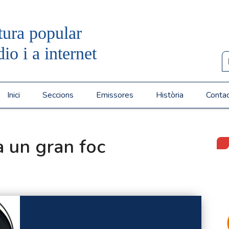
tura popular
dio i a internet
Inici
Seccions
Emissores
Història
Conta
a un gran foc