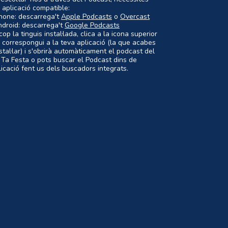
 aplicació compatible:
Phone: descarrega't
Apple Podcasts
o
Overcast
ndroid: descarrega't
Google Podcasts
op la tinguis instal·lada, clica a la icona superior
 correspongui a la teva aplicació (la que acabes
nstal·lar) i s'obrirà automàticament el podcast del
 Ta Festa o pots buscar el Podcast dins de
plicació fent us dels buscadors integrats.