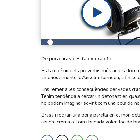
De poca brasa es fa un gran foc.
És també un dels proverbis més antics docume
amonestaments, d’Anselm Turmeda, a finals de
Ens remet a les conseqüències derivades d’act
Tenim tendència a cercar un detonant en quals
ho podem imaginar sovint com una bola de neu 
Brasa i foc fan una bona parella en el món dels
cendra crema o Forn i bugada volen foc de bra