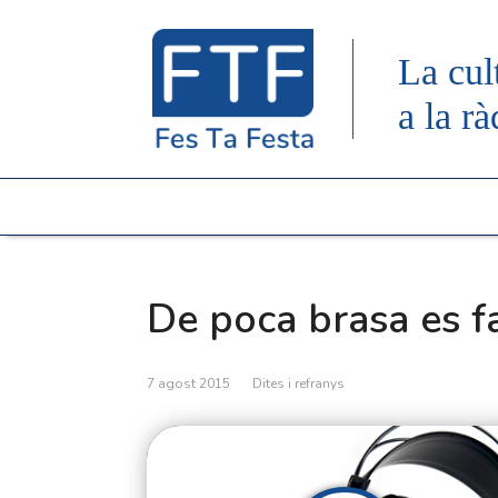
La cul
a la rà
De poca brasa es f
7 agost 2015
Dites i refranys