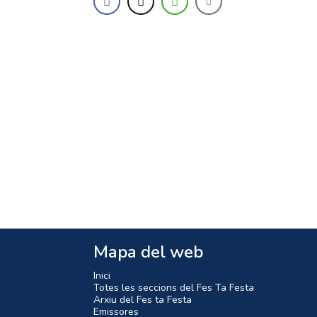
Mapa del web
Inici
Totes les seccions del Fes Ta Festa
Arxiu del Fes ta Festa
Emissores