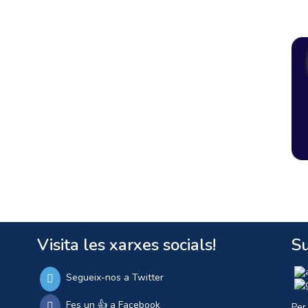
Visita les xarxes socials!
Su
Segueix-nos a Twitter
Fes un 👍 a Facebook
Per