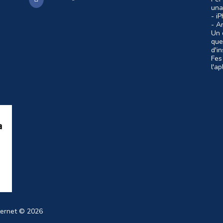
una
- i
- A
Un c
que
d'i
Fes
l'a
ternet
© 2026