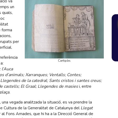
iació va
temps un
s quals,
poc
litat
e forma
acions,
grupats per
rficial.
referència
Cartipàs
a:
 l’Auca
nços d’animals; Xarranques; Ventalls; Contes;
 Llegendes de la catedral; Sants cristos i santes creus;
e castells; El Graal; Llegendes de masies
i, entre
plaça.
 una vegada analitzada la situació, es va prendre la
e Cultura de la Generalitat de Catalunya del
Llegat
al Fons Amades, que hi ha a la Direcció General de