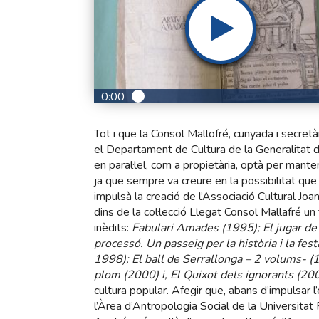
0:00
Tot i que la Consol Mallofré, cunyada i secre
el Departament de Cultura de la Generalitat d
en paral·lel, com a propietària, optà per manten
ja que sempre va creure en la possibilitat que
impulsà la creació de l’Associació Cultural Joa
dins de la col·lecció Llegat Consol Mallafré un 
inèdits:
Fabulari Amades (1995); El jugar de
processó. Un passeig per la història i la fe
1998); El ball de Serrallonga – 2 volums- (
plom (2000) i, El Quixot dels ignorants (20
cultura popular. Afegir que, abans d’impulsar 
l’Àrea d’Antropologia Social de la Universitat R