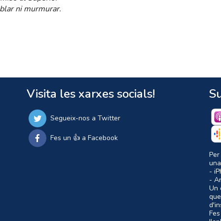
blar ni murmurar.
Visita les xarxes socials!
Su
Segueix-nos a Twitter
Fes un 👍 a Facebook
Per
una
- i
- A
Un c
que
d'i
Fes