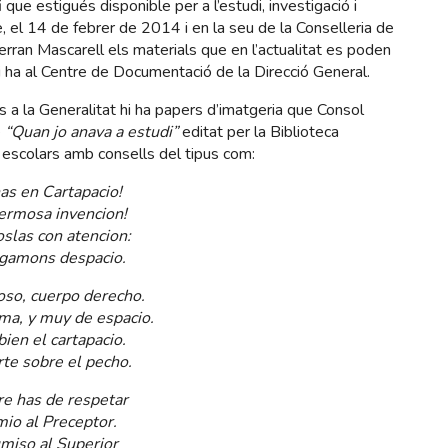
 que estigués disponible per a l’estudi, investigació i
te, el 14 de febrer de 2014 i en la seu de la Conselleria de
r Ferran Mascarell els materials que en l’actualitat es poden
hi ha al Centre de Documentació de la Direcció General.
ats a la Generalitat hi ha papers d’imatgeria que Consol
e
“Quan jo anava a estudi”
editat per la Biblioteca
s escolars amb consells del tipus com:
as en Cartapacio!
ermosa invencion!
slas con atencion:
gamons despacio.
oso, cuerpo derecho.
ma, y muy de espacio.
bien el cartapacio.
rte sobre el pecho.
e has de respetar
mio al Preceptor.
miso al Superior