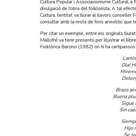
Cultura Popular i Associacionisme Cultural, a fi
divulgació de l’obra del folklorista. A tal efec
Cultura, l’entitat va lliurar al llavors conselle
consultar amb la resta de fons arxivístic que 
Per citar un exemple, entre els originals lliur
Mallofré va tenir presents per il·lustrar el llibr
Folklòrica Barcino (1982) on hi ha cartipasso
Lamin
Ola! H
Miremo
Deten
Brazo air
Buena plu
Sigue 
Sin cae
Siempr
Hijo 
Se su