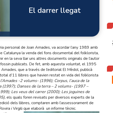
El darrer llegat
tària personal de Joan Amades, va acordar l’any 1989 amb
e Catalunya la venda del fons documental del folklorista,
ir en la seva llar uns altres documents originals de l’autor
 fossin publicats. De fet, amb aquesta voluntat, el 1995
n Amades, que a través de l’editorial El Mèdol, publicà
total d’11 llibres que havien restat en vida del folklorista
 l’Amades -2 volums- (1996); Corpus, l’auca de la
sta (1997); Danses de la terra – 2 volums- (1997 –
1999); Les veus del carrer (2000); Les joguines de
05),
els quals foren revisats per diversos experts de la
l’edició dels llibres, comptaren amb l’assessorament de
ovira i Virgili que elaborà un informe tècnic.