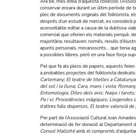
Ara bé, més enllà d’aquesta col·lecció, l’Assoc
conservar encara durant un últim període de 
plec de documents originals del folklorista, el
després d’un estudi de mercat, es considerà 
aconsellable editar a causa de la dubtosa viabi
comercial que oferien els materials perquè, d
majoritària, resultaven, només, reculls d’il·lustr
apunts personals, mecanoscrits… que tenia a
a possibles llibres, però en una fase força supe
Pel que fa als plecs de papers, aquests feien 
a probables projectes del folklorista dedicats 
Carlemany; El teatre de titelles a Catalunya;
del sol i la lluna; Cara, mans i vista; Roma
Entomologia; Dites dels avis; Naips i tarots;
Pa i vi; Procedències màgiques; Llegendes d
d’altres fulls dispersos,
El teatre valencià de 
Per part de l’Associació Cultural Joan Amades,
determinació de fer donació al Departament d
Consol Mallofré
amb el compromís d’adjuntar 