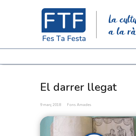
La cult
a la rà
El darrer llegat
9 març 2018
Fons Amades