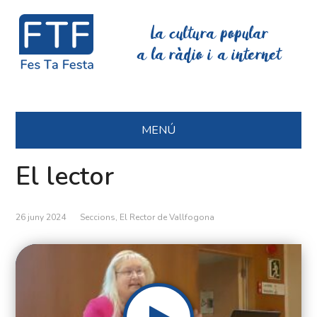
La cultura popular
a la ràdio i a internet
MENÚ
El lector
26 juny 2024
Seccions
,
El Rector de Vallfogona