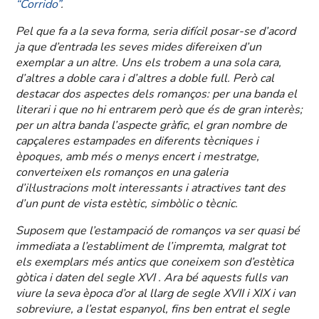
“Corrido”
.
Pel que fa a la seva forma, seria difícil posar-se d’acord
ja que d’entrada les seves mides difereixen d’un
exemplar a un altre. Uns els trobem a una sola cara,
d’altres a doble cara i d’altres a doble full. Però cal
destacar dos aspectes dels romanços: per una banda el
literari i que no hi entrarem però que és de gran interès;
per un altra banda l’aspecte gràfic, el gran nombre de
capçaleres estampades en diferents tècniques i
èpoques, amb més o menys encert i mestratge,
converteixen els romanços en una galeria
d’il·lustracions molt interessants i atractives tant des
d’un punt de vista estètic, simbòlic o tècnic.
Suposem que l’estampació de romanços va ser quasi bé
immediata a l’establiment de l’impremta, malgrat tot
els exemplars més antics que coneixem son d’estètica
gòtica i daten del segle XVI . Ara bé aquests fulls van
viure la seva època d’or al llarg de segle XVII i XIX i van
sobreviure, a l’estat espanyol, fins ben entrat el segle