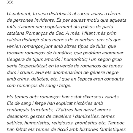
XX.
Usualment, la seva distribució al carrer anava a càrrec
de persones invidents. És per aquest motiu que aquests
fulls s’anomenen popularment als països de parla
catalana Romanços de Cec. A més, i filant més prim,
caldria distingir dues menes de venedors: uns els que
venien romanços junt amb altres tipus de fulls, que
tocaven romanços de temàtica, que podríem anomenar
lleugera de tipus amorós i humorístic; i un segon grup
seria l’especialitzat en la venda de romanços de temes
durs i cruels, avui els anomenaríem de gènere negre,
amb crims, delictes, etc. i que en l’època eren coneguts
com romanços de sang i fetge.
Els temes dels romanços han estat diversos i variats.
Els de sang i fetge han explicat històries amb
continguts truculents,. D’altres han narrat amors,
desamors, gestes de cavallers i damisel·les, temes
satírics, humorístics, religiosos, pronòstics etc. Tampoc
han faltat els temes de ficció amb històries fantàstiques