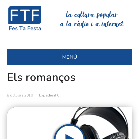
La cultura popular
a la ràdio i a internet
MENÚ
Els romanços
8 octubre 2010
Expedient C