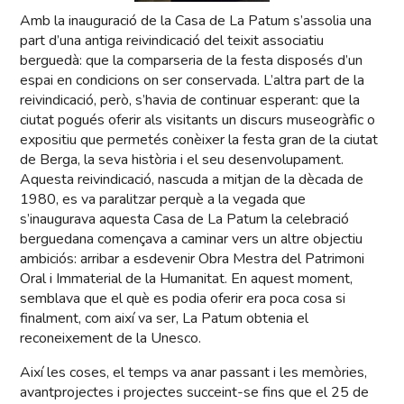
Amb la inauguració de la Casa de La Patum s’assolia una
part d’una antiga reivindicació del teixit associatiu
berguedà: que la comparseria de la festa disposés d’un
espai en condicions on ser conservada. L’altra part de la
reivindicació, però, s’havia de continuar esperant: que la
ciutat pogués oferir als visitants un discurs museogràfic o
expositiu que permetés conèixer la festa gran de la ciutat
de Berga, la seva història i el seu desenvolupament.
Aquesta reivindicació, nascuda a mitjan de la dècada de
1980, es va paralitzar perquè a la vegada que
s’inaugurava aquesta Casa de La Patum la celebració
berguedana començava a caminar vers un altre objectiu
ambiciós: arribar a esdevenir Obra Mestra del Patrimoni
Oral i Immaterial de la Humanitat. En aquest moment,
semblava que el què es podia oferir era poca cosa si
finalment, com així va ser, La Patum obtenia el
reconeixement de la Unesco.
Així les coses, el temps va anar passant i les memòries,
avantprojectes i projectes succeint-se fins que el 25 de