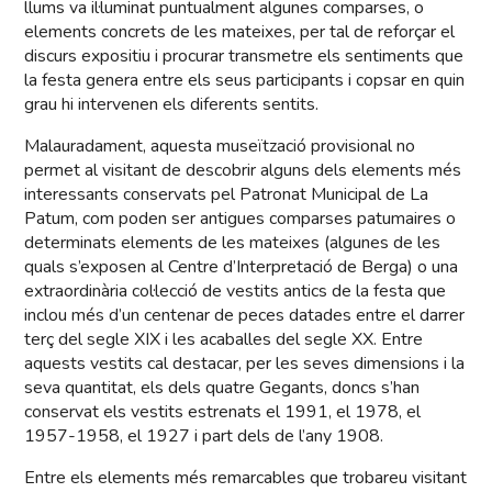
llums va il·luminat puntualment algunes comparses, o
elements concrets de les mateixes, per tal de reforçar el
discurs expositiu i procurar transmetre els sentiments que
la festa genera entre els seus participants i copsar en quin
grau hi intervenen els diferents sentits.
Malauradament, aquesta museïtzació provisional no
permet al visitant de descobrir alguns dels elements més
interessants conservats pel Patronat Municipal de La
Patum, com poden ser antigues comparses patumaires o
determinats elements de les mateixes (algunes de les
quals s’exposen al Centre d’Interpretació de Berga) o una
extraordinària col·lecció de vestits antics de la festa que
inclou més d’un centenar de peces datades entre el darrer
terç del segle XIX i les acaballes del segle XX. Entre
aquests vestits cal destacar, per les seves dimensions i la
seva quantitat, els dels quatre Gegants, doncs s’han
conservat els vestits estrenats el 1991, el 1978, el
1957-1958, el 1927 i part dels de l’any 1908.
Entre els elements més remarcables que trobareu visitant