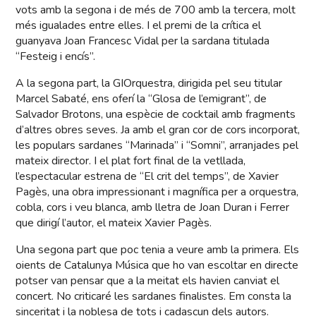
vots amb la segona i de més de 700 amb la tercera, molt
més igualades entre elles. I el premi de la crítica el
guanyava Joan Francesc Vidal per la sardana titulada
“Festeig i encís”.
A la segona part, la GIOrquestra, dirigida pel seu titular
Marcel Sabaté, ens oferí la “Glosa de l’emigrant”, de
Salvador Brotons, una espècie de cocktail amb fragments
d’altres obres seves. Ja amb el gran cor de cors incorporat,
les populars sardanes “Marinada” i “Somni”, arranjades pel
mateix director. I el plat fort final de la vetllada,
l’espectacular estrena de “El crit del temps”, de Xavier
Pagès, una obra impressionant i magnífica per a orquestra,
cobla, cors i veu blanca, amb lletra de Joan Duran i Ferrer
que dirigí l’autor, el mateix Xavier Pagès.
Una segona part que poc tenia a veure amb la primera. Els
oients de Catalunya Música que ho van escoltar en directe
potser van pensar que a la meitat els havien canviat el
concert. No criticaré les sardanes finalistes. Em consta la
sinceritat i la noblesa de tots i cadascun dels autors.