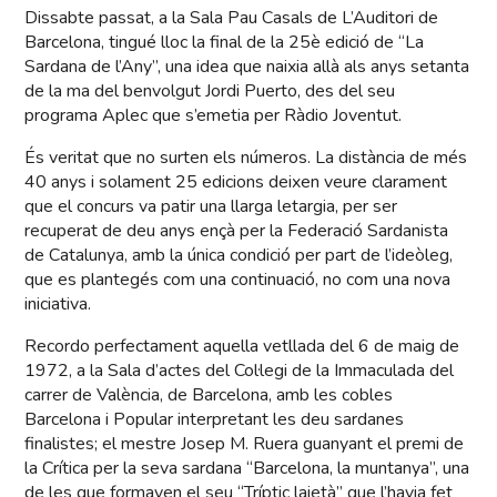
Dissabte passat, a la Sala Pau Casals de L’Auditori de
Barcelona, tingué lloc la final de la 25è edició de “La
Sardana de l’Any”, una idea que naixia allà als anys setanta
de la ma del benvolgut Jordi Puerto, des del seu
programa Aplec que s’emetia per Ràdio Joventut.
És veritat que no surten els números. La distància de més
40 anys i solament 25 edicions deixen veure clarament
que el concurs va patir una llarga letargia, per ser
recuperat de deu anys ençà per la Federació Sardanista
de Catalunya, amb la única condició per part de l’ideòleg,
que es plantegés com una continuació, no com una nova
iniciativa.
Recordo perfectament aquella vetllada del 6 de maig de
1972, a la Sala d’actes del Col·legi de la Immaculada del
carrer de València, de Barcelona, amb les cobles
Barcelona i Popular interpretant les deu sardanes
finalistes; el mestre Josep M. Ruera guanyant el premi de
la Crítica per la seva sardana “Barcelona, la muntanya”, una
de les que formaven el seu “Tríptic laietà” que l’havia fet