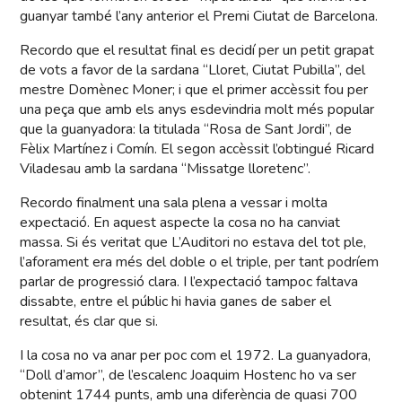
guanyar també l’any anterior el Premi Ciutat de Barcelona.
Recordo que el resultat final es decidí per un petit grapat
de vots a favor de la sardana “Lloret, Ciutat Pubilla”, del
mestre Domènec Moner; i que el primer accèssit fou per
una peça que amb els anys esdevindria molt més popular
que la guanyadora: la titulada “Rosa de Sant Jordi”, de
Fèlix Martínez i Comín. El segon accèssit l’obtingué Ricard
Viladesau amb la sardana “Missatge lloretenc”.
Recordo finalment una sala plena a vessar i molta
expectació. En aquest aspecte la cosa no ha canviat
massa. Si és veritat que L’Auditori no estava del tot ple,
l’aforament era més del doble o el triple, per tant podríem
parlar de progressió clara. I l’expectació tampoc faltava
dissabte, entre el públic hi havia ganes de saber el
resultat, és clar que si.
I la cosa no va anar per poc com el 1972. La guanyadora,
“Doll d’amor”, de l’escalenc Joaquim Hostenc ho va ser
obtenint 1744 punts, amb una diferència de quasi 700