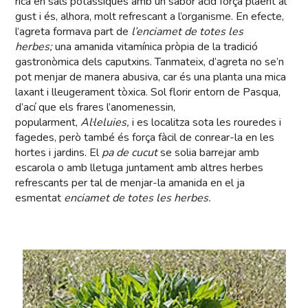
rica en sals potàssiques amb un sabor àcid força plaent al
gust i és, alhora, molt refrescant a l’organisme. En efecte,
l’agreta formava part de
l’enciamet de totes les
herbes;
una amanida vitamínica pròpia de la tradició
gastronòmica dels caputxins. Tanmateix, d’agreta no se’n
pot menjar de manera abusiva, car és una planta una mica
laxant i lleugerament tòxica. Sol florir entorn de Pasqua,
d’ací que els frares l’anomenessin,
popularment,
Al·leluies,
i es localitza sota les rouredes i
fagedes, però també és força fàcil de conrear-la en les
hortes i jardins. El
pa de cucut
se solia barrejar amb
escarola o amb lletuga juntament amb altres herbes
refrescants per tal de menjar-la amanida en el ja
esmentat
enciamet de totes les herbes.