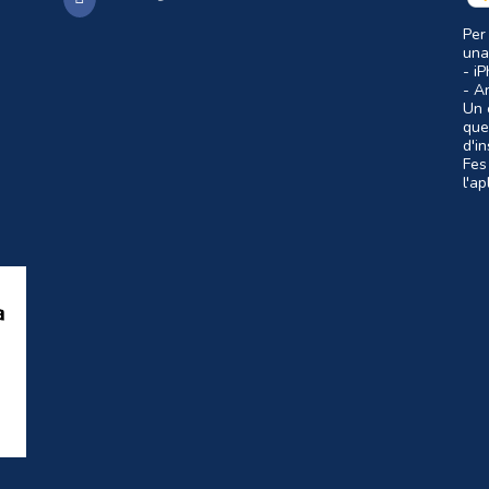
Per
una
- i
- A
Un c
que
d'i
Fes
l'a