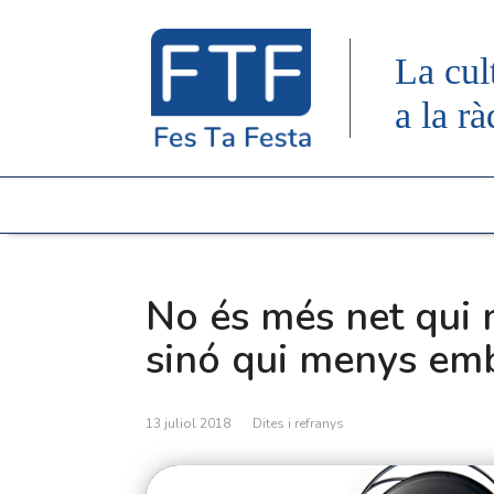
La cul
a la rà
No és més net qui 
sinó qui menys em
13 juliol 2018
Dites i refranys