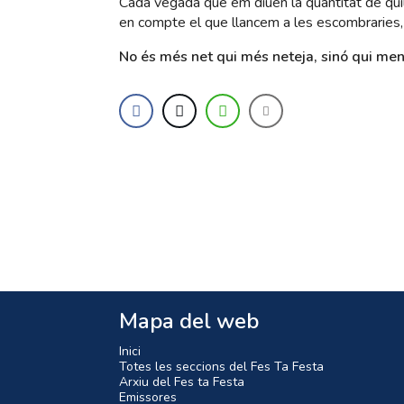
Cada vegada que em diuen la quantitat de qu
en compte el que llancem a les escombraries, 
No és més net qui més neteja, sinó qui me
Mapa del web
Inici
Totes les seccions del Fes Ta Festa
Arxiu del Fes ta Festa
Emissores