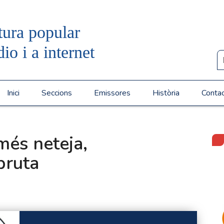
tura popular
dio i a internet
Inici
Seccions
Emissores
Història
Conta
més neteja,
bruta