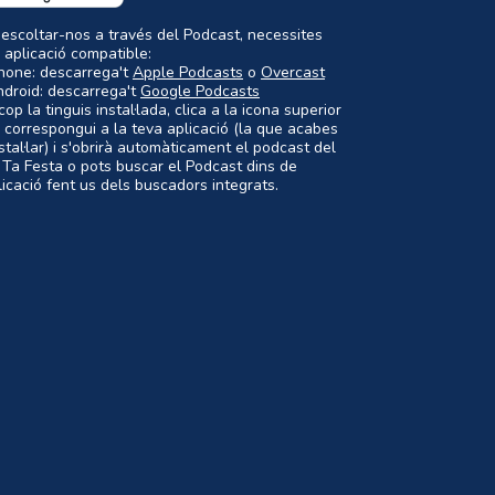
 escoltar-nos a través del Podcast, necessites
 aplicació compatible:
Phone: descarrega't
Apple Podcasts
o
Overcast
ndroid: descarrega't
Google Podcasts
op la tinguis instal·lada, clica a la icona superior
 correspongui a la teva aplicació (la que acabes
nstal·lar) i s'obrirà automàticament el podcast del
 Ta Festa o pots buscar el Podcast dins de
plicació fent us dels buscadors integrats.