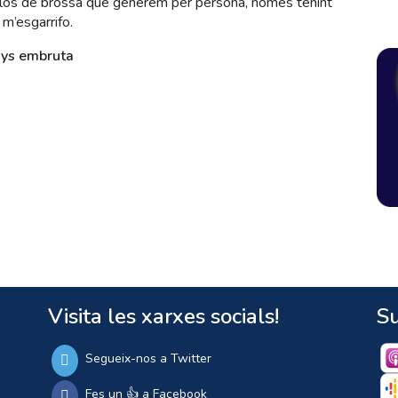
ilos de brossa que generem per persona, només tenint
m’esgarrifo.
nys embruta
Visita les xarxes socials!
Su
Segueix-nos a Twitter
Fes un 👍 a Facebook