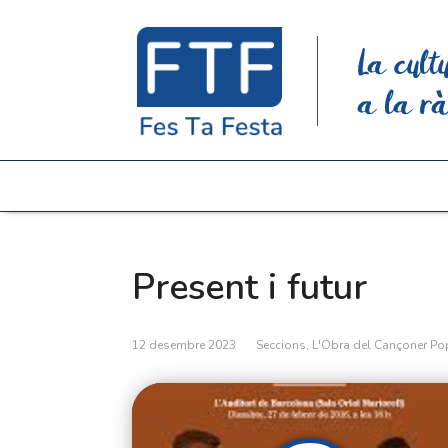
La cult
a la rà
Present i futur
12 desembre 2023
Seccions
,
L'Obra del Cançoner Po