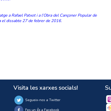
tge a Rafael Patxot i a l’Obra del Cançoner Popular de
a el dissabte 27 de febrer de 2016.
Visita les xarxes socials!
Su
Segueix-nos a Twitter
Fes un 👍 a Facebook