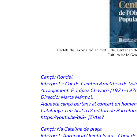
Cartell de l’exposició en motiu del Centenari
Cultura de la Gen
Cançó:
Rondel.
Intèrprets: Cor de Cambra Amalthea de Valè
Arranjament: E. López Chavarri (1971-197
Direcció: Marta Mármol.
Aquesta cançó pertany al concert en homena
Catalunya, celebrat a l’Auditori de Barcelon
https://youtu.be/diS-_jZiAJs?
Cançó:
Na Catalina de plaça.
Intèrpret: Agrupació Quinta Justa – Coral de