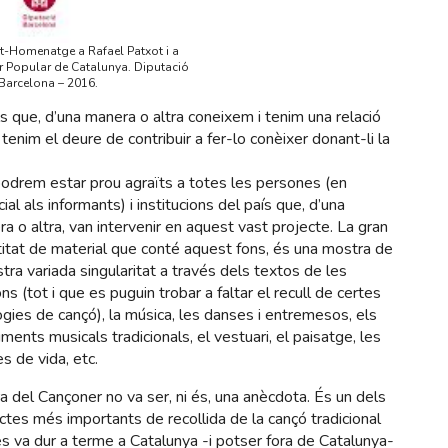
rt-Homenatge a Rafael Patxot i a
r Popular de Catalunya. Diputació
Barcelona – 2016.
s que, d’una manera o altra coneixem i tenim una relació
nim el deure de contribuir a fer-lo conèixer donant-li la
odrem estar prou agraïts a totes les persones (en
ial als informants) i institucions del país que, d’una
a o altra, van intervenir en aquest vast projecte. La gran
itat de material que conté aquest fons, és una mostra de
stra variada singularitat a través dels textos de les
ns (tot i que es puguin trobar a faltar el recull de certes
ogies de cançó), la música, les danses i entremesos, els
uments musicals tradicionals, el vestuari, el paisatge, les
s de vida, etc.
a del Cançoner no va ser, ni és, una anècdota. És un dels
ctes més importants de recollida de la cançó tradicional
s va dur a terme a Catalunya -i potser fora de Catalunya-