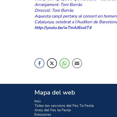
Arranjament: Toni Borràs
Direcció: Toni Borràs
Aquesta cançó pertany al concert en homena
Catalunya, celebrat a l’Auditori de Barcelon
http://youtu.be/wTmAJ6solT4
Mapa del web
Inici
Totes les seccions del Fes Ta Festa
Arxiu del Fes ta Festa
Emissores