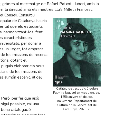
x, gràcies al mecenatge de Rafael Patxot i Jubert, amb la
ir la direcció amb els mestres Lluís Millet i Francesc
del Consell Consultiu.
Popular de Catalunya hauria
er tal que els estudiants
s, harmonitzant-los, fent
es característiques
universitats, per donar a
es un llegat, tot emprant
es de les missions de recerca
stòria, dotant el
 puguin elaborar els seus
diaris de les missions de
es al món escènic, al del
Catàleg de l’exposició sobre
Palmira Jaquetti en motiu del seu
125è aniversari del seu
Però, per fer que això
naixement. Departament de
sigui possible, cal una
Cultura de la Generalitat de
bona catalogació
Catalunya, 2020-21