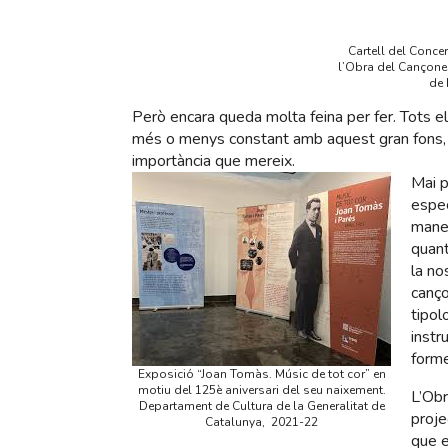
Cartell del Conce
l’Obra del Cançone
de 
Però encara queda molta feina per fer. Tots el
més o menys constant amb aquest gran fons, te
importància que mereix.
Mai p
espec
maner
quant
la no
canço
tipol
instr
forme
Exposició “Joan Tomàs. Músic de tot cor” en
motiu del 125è aniversari del seu naixement.
L’Obr
Departament de Cultura de la Generalitat de
proje
Catalunya, 2021-22
que e