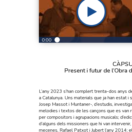
0:00
CÀPSUL
Present i futur de l’Obra
L’any 2023 s’han complert trenta-dos anys de l
a Catalunya. Uns materials que ja han estat i s
Josep Massot i Muntaner-, d’estudis, investigac
melodies i textos de les cançons que es van re
per compositors i agrupacions musicals; d’edici
d’alguns dels missioners que hi van intervenir,
mecenes, Rafael Patxot i Jubert l’any 2014; el 