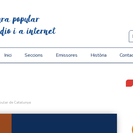
ura popular
dio i a internet
Inici
Seccions
Emissores
Història
Conta
pular de Catalunya