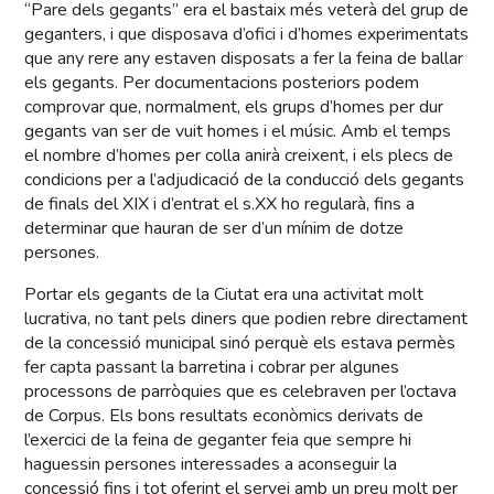
“Pare dels gegants” era el bastaix més veterà del grup de
geganters, i que disposava d’ofici i d’homes experimentats
que any rere any estaven disposats a fer la feina de ballar
els gegants. Per documentacions posteriors podem
comprovar que, normalment, els grups d’homes per dur
gegants van ser de vuit homes i el músic. Amb el temps
el nombre d’homes per colla anirà creixent, i els plecs de
condicions per a l’adjudicació de la conducció dels gegants
de finals del XIX i d’entrat el s.XX ho regularà, fins a
determinar que hauran de ser d’un mínim de dotze
persones.
Portar els gegants de la Ciutat era una activitat molt
lucrativa, no tant pels diners que podien rebre directament
de la concessió municipal sinó perquè els estava permès
fer capta passant la barretina i cobrar per algunes
processons de parròquies que es celebraven per l’octava
de Corpus. Els bons resultats econòmics derivats de
l’exercici de la feina de geganter feia que sempre hi
haguessin persones interessades a aconseguir la
concessió fins i tot oferint el servei amb un preu molt per