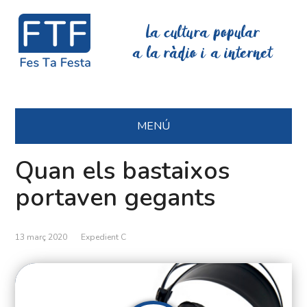
La cultura popular
a la ràdio i a internet
MENÚ
Quan els bastaixos
portaven gegants
13 març 2020
Expedient C