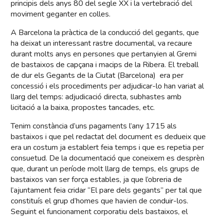
principis dels anys 80 del segle XX i la vertebració del
moviment geganter en colles.
A Barcelona la pràctica de la conducció del gegants, que
ha deixat un interessant rastre documental, va recaure
durant molts anys en persones que pertanyien al Gremi
de bastaixos de capçana i macips de la Ribera. El treball
de dur els Gegants de la Ciutat (Barcelona) era per
concessió i els procediments per adjudicar-lo han variat al
llarg del temps: adjudicació directa, subhastes amb
licitació a la baixa, propostes tancades, etc.
Tenim constància d’uns pagaments l’any 1715 als
bastaixos i que pel redactat del document es dedueix que
era un costum ja establert feia temps i que es repetia per
consuetud. De la documentació que coneixem es desprèn
que, durant un període molt llarg de temps, els grups de
bastaixos van ser força estables, ja que l’obreria de
l’ajuntament feia cridar “El pare dels gegants” per tal que
constituís el grup d’homes que havien de conduir-los.
Seguint el funcionament corporatiu dels bastaixos, el