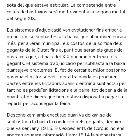
sota del que estava estipulat. La competència entre
colles de bastaixos serà molt evident a la segona meitat
del segle XIX.
Els sistemes d’adjudicació van evolucionar fins arribar a
organitzar-se subhastes a la baixa, que abaratirien encara
més, per a l’erari municipal, els costos de la sortida dels
gegants de la Ciutat fins al punt que seran els grups de
bastaixos que, a finals del XIX pagaran per treure els
gegants. El sistema d’adjudicació per subhasta a la baixa
plantejava problemes. El fet de cercar el millor postor no
garantia el millor servei. I per altra banda es produïen
pactes entre els licitadors abans d’entrar a subhasta i per
tant no es produïen licitacions a la baixa, tot depenia de la
quantitat de diners que hom estava disposat a pagar i a
repartir per aconseguir la feina.
Desconeixem amb exactitud quan va deixar-se de
subhastar a la baixa la conducció dels gegants, deduïm
que va ser l’any 1915. Els expedients de Corpus, no ens
aporten aquesta informació. L’any 1914 la subhasta va