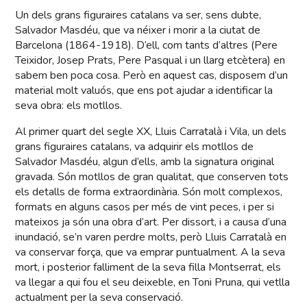
Un dels grans figuraires catalans va ser, sens dubte,
Salvador Masdéu, que va néixer i morir a la ciutat de
Barcelona (1864-1918). D’ell, com tants d’altres (Pere
Teixidor, Josep Prats, Pere Pasqual i un llarg etcètera) en
sabem ben poca cosa. Però en aquest cas, disposem d’un
material molt valuós, que ens pot ajudar a identificar la
seva obra: els motllos.
Al primer quart del segle XX, Lluis Carratalà i Vila, un dels
grans figuraires catalans, va adquirir els motllos de
Salvador Masdéu, algun d’ells, amb la signatura original
gravada. Són motllos de gran qualitat, que conserven tots
els detalls de forma extraordinària. Són molt complexos,
formats en alguns casos per més de vint peces, i per si
mateixos ja són una obra d’art. Per dissort, i a causa d’una
inundació, se’n varen perdre molts, però Lluis Carratalà en
va conservar força, que va emprar puntualment. A la seva
mort, i posterior falliment de la seva filla Montserrat, els
va llegar a qui fou el seu deixeble, en Toni Pruna, qui vetlla
actualment per la seva conservació.