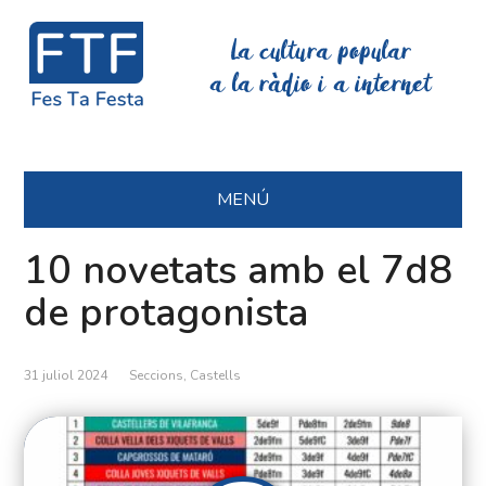
La cultura popular
a la ràdio i a internet
MENÚ
10 novetats amb el 7d8
de protagonista
31 juliol 2024
Seccions
,
Castells