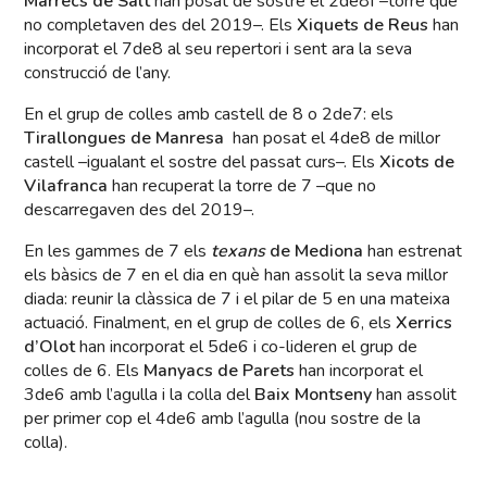
Marrecs de Salt
han posat de sostre el 2de8f –torre que
no completaven des del 2019–. Els
Xiquets de Reus
han
incorporat el 7de8 al seu repertori i sent ara la seva
construcció de l’any.
En el grup de colles amb castell de 8 o 2de7: els
Tirallongues de Manresa
han posat el 4de8 de millor
castell –igualant el sostre del passat curs–. Els
Xicots de
Vilafranca
han recuperat la torre de 7 –que no
descarregaven des del 2019–.
En les gammes de 7 els
texans
de Mediona
han estrenat
els bàsics de 7 en el dia en què han assolit la seva millor
diada: reunir la clàssica de 7 i el pilar de 5 en una mateixa
actuació. Finalment, en el grup de colles de 6, els
Xerrics
d’Olot
han incorporat el 5de6 i co-lideren el grup de
colles de 6. Els
Manyacs de Parets
han incorporat el
3de6 amb l’agulla i la colla del
Baix Montseny
han assolit
per primer cop el 4de6 amb l’agulla (nou sostre de la
colla).