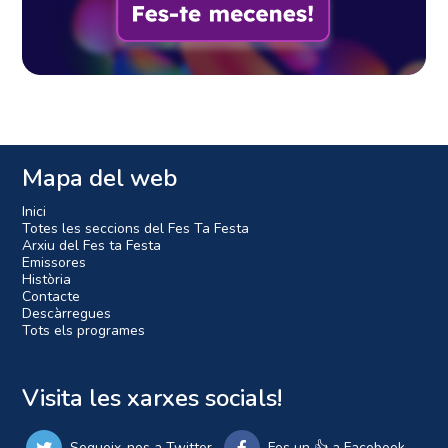
Mapa del web
Inici
Totes les seccions del Fes Ta Festa
Arxiu del Fes ta Festa
Emissores
Història
Contacte
Descàrregues
Tots els programes
Visita les xarxes socials!
Segueix-nos a Twitter
Fes un 👍 a Facebook