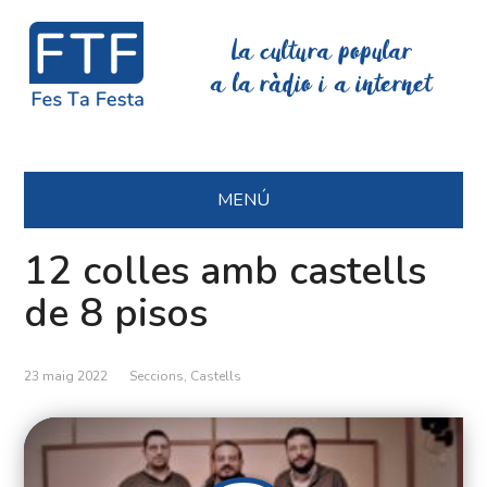
La cultura popular
a la ràdio i a internet
MENÚ
12 colles amb castells
de 8 pisos
23 maig 2022
Seccions
,
Castells