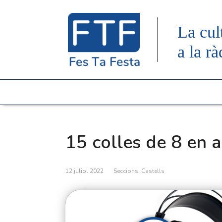
La cul
a la rà
15 colles de 8 en 
12 juliol 2022
Seccions
,
Castells