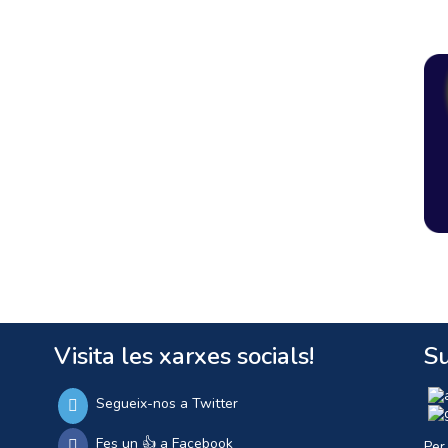
Visita les xarxes socials!
Su
Segueix-nos a Twitter
Fes un 👍 a Facebook
Per