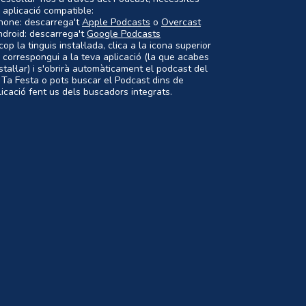
 aplicació compatible:
Phone: descarrega't
Apple Podcasts
o
Overcast
ndroid: descarrega't
Google Podcasts
op la tinguis instal·lada, clica a la icona superior
 correspongui a la teva aplicació (la que acabes
nstal·lar) i s'obrirà automàticament el podcast del
 Ta Festa o pots buscar el Podcast dins de
plicació fent us dels buscadors integrats.