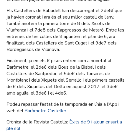
Els Castellers de Sabadell han descarregat el 2de8f que
ja havien coronat i ara és el seu millor castell de l’any.
També anotem la primera torre de 8 dels Xicots de
Vilafranca i el 7de8 dels Capgrossos de Mataró. Entre les
estrenes de les colles de 8 apuntem el pilar de 6, ara
finalitzat, dels Castellers de Sant Cugat i el 9de7 dels
Bordegassos de Vilanova.
Finalment, ja en els 6 pisos entren com a novetat al
Baròmetre: el 2de6 dels Bous de la Bisbal i dels
Castellers de Santpedor, el 5de6 dels Torraires de
Montblanc i dels Xiquets del Serrallo i els primers castells
de 6 dels Xiqüelos del Delta en aquest 2017: el 3de6
amb agulla, el 3de6 i el 4de6.
Podeu repassar l’estat de la temporada en línia a l’App i
web del
Baròmetre Casteller
Crònica de la Revista Castells:
Èxits de 9 i algun ensurt a
ple sol