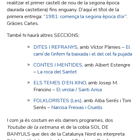
realitzar el primer castell de nou de la segona època
daurada castellera) fins enguany. D’aquí el títol de la
primera entrega: “
1981: comença la segona època d’or
”.
Gràcies Carles.
També hi haurà altres SECCIONS:
DITES I REFRANYS
, amb Víctor Pàmies –
El
camí de l’infern fa baixada i el del cel fa pujada
CONTES I MENTIDES
, amb Albert Estengre
–
La roca del Santet
ELS TEMES D’EN XINO
, amb Josep M.
Francino –
El virolai / Santi Arisa
FOLKLORISTES (Les)
, amb Alba Serés i Toni
Serés –
Narcisa Freixas i Cruells
I com ja és costum en els darrers programes, dos
Youtube de la setmana
: el de la cobla SOL DE
BANYULS que des de la Catalunya Nord es interpreta