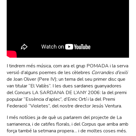
I tindrem més música, com ara el grup POMADA i la serva
versió d’alguns poemes de les cèlebres
Corrandes d’exili
de Joan Oliver (Pere IV); un tema del seu primer disc que
van titular “El Vallès”. I les dues sardanes guanyadores
del Concurs LA SARDANA DE L’ANY 2006: la del premi
popular “Essència d’aplec”, d’Enric Ortí i la del Premi
Federació “Violetes”, del nostre director Jesús Ventura.
I més notícies ja de què us parlarem del projecte de La
sarrianenca, i de catifes florals, i del Corpus que arriba amb
força també la setmana propera… i de moltes coses més.