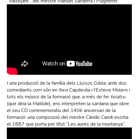
“Valsejant”, del mestre Manuel Sarderra i Puigferrer.
I una producció de la família dels Lluïsos Cobla, amb dos
comediants com són en Xevi Capdevila i l’Esteve Molero i
tots els músics de la formació que, a més de fer
teiatru
(que diria la Matilde), ens interpreten la sardana que obre
el seu CD commemoratiu del 140è aniversari de la
formació: una composició del mestre Càndic Candi escrita
el 1887 que porta per títol “Les aures de la muntanya”.