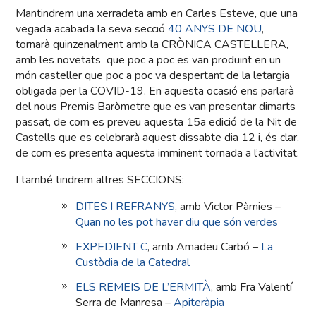
Mantindrem una xerradeta amb en Carles Esteve, que una
vegada acabada la seva secció
40 ANYS DE NOU
,
tornarà quinzenalment amb la CRÒNICA CASTELLERA,
amb les novetats que poc a poc es van produint en un
món casteller que poc a poc va despertant de la letargia
obligada per la COVID-19. En aquesta ocasió ens parlarà
del nous Premis Baròmetre que es van presentar dimarts
passat, de com es preveu aquesta 15a edició de la Nit de
Castells que es celebrarà aquest dissabte dia 12 i, és clar,
de com es presenta aquesta imminent tornada a l’activitat.
I també tindrem altres SECCIONS:
DITES I REFRANYS
, amb Victor Pàmies –
Quan no les pot haver diu que són verdes
EXPEDIENT C
, amb Amadeu Carbó –
La
Custòdia de la Catedral
ELS REMEIS DE L’ERMITÀ
, amb Fra Valentí
Serra de Manresa –
Apiteràpia