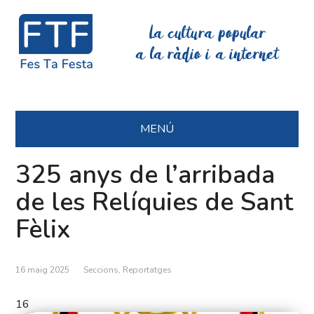
La cultura popular
a la ràdio i a internet
MENÚ
325 anys de l’arribada
de les Relíquies de Sant
Fèlix
16 maig 2025
Seccions
,
Reportatges
16