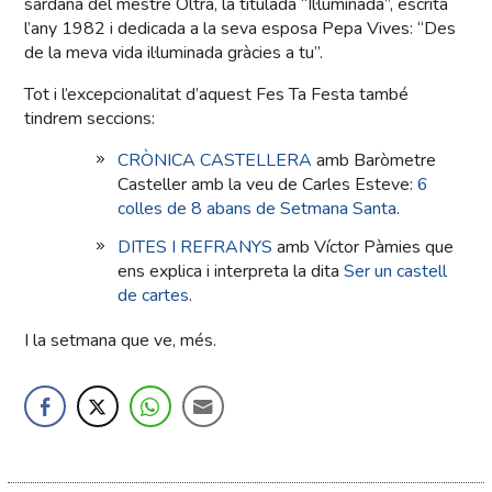
sardana del mestre Oltra, la titulada “Il·luminada”, escrita
l’any 1982 i dedicada a la seva esposa Pepa Vives: “Des
de la meva vida il·luminada gràcies a tu”.
Tot i l’excepcionalitat d’aquest Fes Ta Festa també
tindrem seccions:
CRÒNICA CASTELLERA
amb Baròmetre
Casteller amb la veu de Carles Esteve:
6
colles de 8 abans de Setmana Santa
.
DITES I REFRANYS
amb Víctor Pàmies que
ens explica i interpreta la dita
Ser un castell
de cartes
.
I la setmana que ve, més.