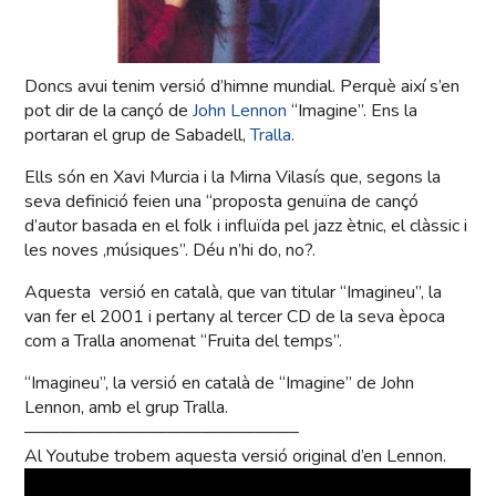
Doncs avui tenim versió d’himne mundial. Perquè així s’en
pot dir de la cançó de
John Lennon
“Imagine”. Ens la
portaran el grup de Sabadell,
Tralla
.
Ells són en Xavi Murcia i la Mirna Vilasís que, segons la
seva definició feien una “proposta genuïna de cançó
d’autor basada en el folk i influïda pel jazz ètnic, el clàssic i
les noves ,músiques”. Déu n’hi do, no?.
Aquesta versió en català, que van titular “Imagineu”, la
van fer el 2001 i pertany al tercer CD de la seva època
com a Tralla anomenat “Fruita del temps”.
“Imagineu”, la versió en català de “Imagine” de John
Lennon, amb el grup Tralla.
———————————————–
Al Youtube trobem aquesta versió original d’en Lennon.