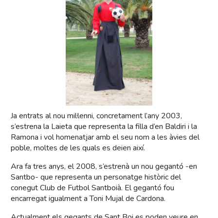
Ja entrats al nou mil·lenni, concretament l’any 2003,
s’estrena la Laieta que representa la filla d’en Baldiri i la
Ramona i vol homenatjar amb el seu nom a les àvies del
poble, moltes de les quals es deien així.
Ara fa tres anys, el 2008, s’estrenà un nou gegantó -en
Santbo- que representa un personatge històric del
conegut Club de Futbol Santboià. El gegantó fou
encarregat igualment a Toni Mujal de Cardona.
Actualment els gegants de Sant Boi es poden veure en