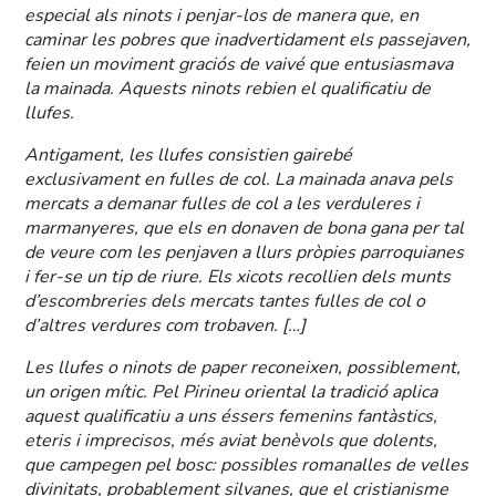
especial als ninots i penjar-los de manera que, en
caminar les pobres que inadvertidament els passejaven,
feien un moviment graciós de vaivé que entusiasmava
la mainada. Aquests ninots rebien el qualificatiu de
llufes.
Antigament, les llufes consistien gairebé
exclusivament en fulles de col. La mainada anava pels
mercats a demanar fulles de col a les verduleres i
marmanyeres, que els en donaven de bona gana per tal
de veure com les penjaven a llurs pròpies parroquianes
i fer-se un tip de riure. Els xicots recollien dels munts
d’escombreries dels mercats tantes fulles de col o
d’altres verdures com trobaven. […]
Les llufes o ninots de paper reconeixen, possiblement,
un origen mític. Pel Pirineu oriental la tradició aplica
aquest qualificatiu a uns éssers femenins fantàstics,
eteris i imprecisos, més aviat benèvols que dolents,
que campegen pel bosc: possibles romanalles de velles
divinitats, probablement silvanes, que el cristianisme