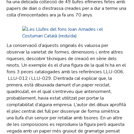
ha una delicada col·lecció de 49 llufes efímeres fetes amb
papers de diari o d’estrassa creades per a dur a terme una
colla d’innocentades ara ja fa uns 70 anys.
La conservació d’aquests originals és valuosa per
observar la varietat de formes, dimensions i, entre altres
riqueses, descobrir tècniques de creació en sèrie dels
ninots. Un exemple és el d’una figura de la qual hi ha en el
fons 3 peces catalogades amb les referències LLU-006,
LLU-012 i LLU-029. D’entrada cal explicar que, la
primera, està dibuixada damunt d’un paper reciclat,
quadriculat, en el qual s’entreveu que anteriorment,
probablement, havia estat utilitzat per portar la
comptabilitat d’alguna empresa. L’autor del dibuix aprofità
el plec central del full per dissenyar de forma simètrica
una llufa d’un senyor per retallar amb tisores. En un altre
de les composicions es reprodueix la figura però aquesta
vegada amb un paper més gruixut de gramatge pensat