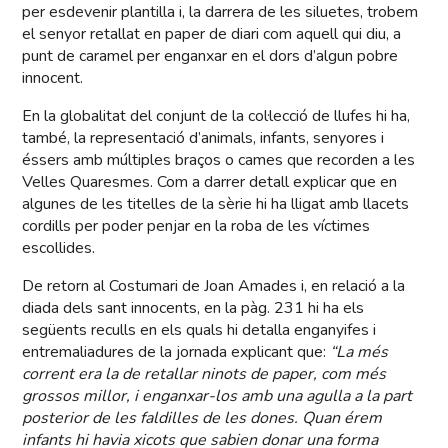
per esdevenir plantilla i, la darrera de les siluetes, trobem
el senyor retallat en paper de diari com aquell qui diu, a
punt de caramel per enganxar en el dors d’algun pobre
innocent.
En la globalitat del conjunt de la col·lecció de llufes hi ha,
també, la representació d’animals, infants, senyores i
éssers amb múltiples braços o cames que recorden a les
Velles Quaresmes. Com a darrer detall explicar que en
algunes de les titelles de la sèrie hi ha lligat amb llacets
cordills per poder penjar en la roba de les víctimes
escollides.
De retorn al Costumari de Joan Amades i, en relació a la
diada dels sant innocents, en la pàg. 231 hi ha els
següents reculls en els quals hi detalla enganyifes i
entremaliadures de la jornada explicant que:
“La més
corrent era la de retallar ninots de paper, com més
grossos millor, i enganxar-los amb una agulla a la part
posterior de les faldilles de les dones. Quan érem
infants hi havia xicots que sabien donar una forma