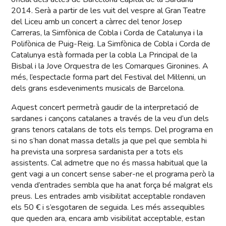
2014. Serà a partir de les vuit del vespre al Gran Teatre
del Liceu amb un concert a càrrec del tenor Josep
Carreras, la Simfònica de Cobla i Corda de Catalunya i la
Polifònica de Puig-Reig. La Simfònica de Cobla i Corda de
Catalunya està formada per la cobla La Principal de la
Bisbal i la Jove Orquestra de les Comarques Gironines. A
més, l’espectacle forma part del Festival del Mil·lenni, un
dels grans esdeveniments musicals de Barcelona.
Aquest concert permetrà gaudir de la interpretació de
sardanes i cançons catalanes a través de la veu d’un dels
grans tenors catalans de tots els temps. Del programa en
si no s’han donat massa detalls ja que pel que sembla hi
ha prevista una sorpresa sardanista per a tots els
assistents. Cal admetre que no és massa habitual que la
gent vagi a un concert sense saber-ne el programa però la
venda d’entrades sembla que ha anat força bé malgrat els
preus. Les entrades amb visibilitat acceptable rondaven
els 50 € i s’esgotaren de seguida. Les més assequibles
que queden ara, encara amb visibilitat acceptable, estan