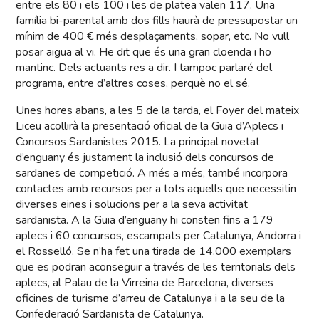
entre els 80 i els 100 i les de platea valen 117. Una
família bi-parental amb dos fills haurà de pressupostar un
mínim de 400 € més desplaçaments, sopar, etc. No vull
posar aigua al vi. He dit que és una gran cloenda i ho
mantinc. Dels actuants res a dir. I tampoc parlaré del
programa, entre d’altres coses, perquè no el sé.
Unes hores abans, a les 5 de la tarda, el Foyer del mateix
Liceu acollirà la presentació oficial de la Guia d’Aplecs i
Concursos Sardanistes 2015. La principal novetat
d’enguany és justament la inclusió dels concursos de
sardanes de competició. A més a més, també incorpora
contactes amb recursos per a tots aquells que necessitin
diverses eines i solucions per a la seva activitat
sardanista. A la Guia d’enguany hi consten fins a 179
aplecs i 60 concursos, escampats per Catalunya, Andorra i
el Rosselló. Se n’ha fet una tirada de 14.000 exemplars
que es podran aconseguir a través de les territorials dels
aplecs, al Palau de la Virreina de Barcelona, diverses
oficines de turisme d’arreu de Catalunya i a la seu de la
Confederació Sardanista de Catalunya.