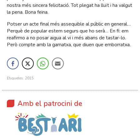
nostra més sincera felicitació. Tot plegat ha lluït i ha valgut
la pena. Bona feina.
Potser un acte final més assequible al públic en general…
Perquè de popular estem segurs que ho serà… En fi: em
reafirmo a no posar aigua al vi i més abans de tastar-lo.
Però compte amb la garnatxa, que diuen que emborratxa.
Etiquetes:
2015
Amb el patrocini de