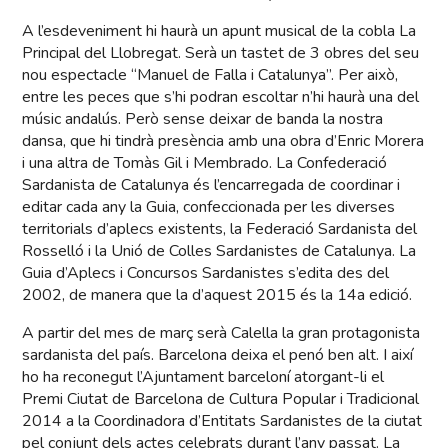
A l’esdeveniment hi haurà un apunt musical de la cobla La
Principal del Llobregat. Serà un tastet de 3 obres del seu
nou espectacle “Manuel de Falla i Catalunya”. Per això,
entre les peces que s’hi podran escoltar n’hi haurà una del
músic andalús. Però sense deixar de banda la nostra
dansa, que hi tindrà presència amb una obra d’Enric Morera
i una altra de Tomàs Gil i Membrado. La Confederació
Sardanista de Catalunya és l’encarregada de coordinar i
editar cada any la Guia, confeccionada per les diverses
territorials d’aplecs existents, la Federació Sardanista del
Rosselló i la Unió de Colles Sardanistes de Catalunya. La
Guia d’Aplecs i Concursos Sardanistes s’edita des del
2002, de manera que la d’aquest 2015 és la 14a edició.
A partir del mes de març serà Calella la gran protagonista
sardanista del país. Barcelona deixa el penó ben alt. I així
ho ha reconegut l’Ajuntament barceloní atorgant-li el
Premi Ciutat de Barcelona de Cultura Popular i Tradicional
2014 a la Coordinadora d’Entitats Sardanistes de la ciutat
pel conjunt dels actes celebrats durant l’any passat. La