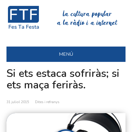
La cultura popular
a la ràdio i a internet
MENÚ
Si ets estaca sofriràs; si
ets maça feriràs.
31 juliol 2015
Dites i refranys