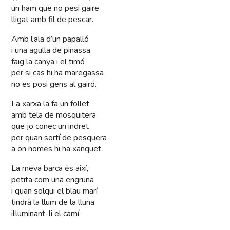
un ham que no pesi gaire
lligat amb fil de pescar.
Amb l’ala d’un papalló
i una agulla de pinassa
faig la canya i el timó
per si cas hi ha maregassa
no es posi gens al gairó.
La xarxa la fa un follet
amb tela de mosquitera
que jo conec un indret
per quan sortí de pesquera
a on nomės hi ha xanquet.
La meva barca ės així,
petita com una engruna
i quan solqui el blau marí
tindrà la llum de la lluna
il·luminant-li el camí.