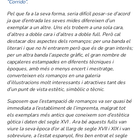
“Corrido”
.
Pel que fa a la seva forma, seria difícil posar-se d’acord
ja que d’entrada les seves mides difereixen d’un
exemplar a un altre. Uns els trobem a una sola cara,
d’altres a doble cara i d’altres a doble full. Però cal
destacar dos aspectes dels romanços: per una banda el
literari i que no hi entrarem però que és de gran interès;
per un altra banda l’aspecte gràfic, el gran nombre de
capçaleres estampades en diferents tècniques i
èpoques, amb més o menys encert i mestratge,
converteixen els romanços en una galeria
d’il·lustracions molt interessants i atractives tant des
d’un punt de vista estètic, simbòlic o tècnic.
Suposem que l’estampació de romanços va ser quasi bé
immediata a l’establiment de l’impremta, malgrat tot
els exemplars més antics que coneixem son d’estètica
gòtica i daten del segle XVI . Ara bé aquests fulls van
viure la seva època d’or al llarg de segle XVII i XIX i van
sobreviure, a l’estat espanyol, fins ben entrat el segle