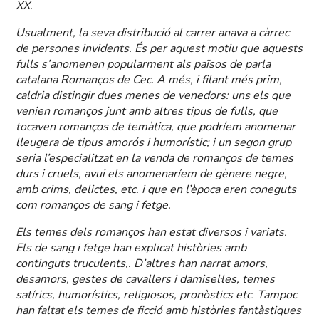
XX.
Usualment, la seva distribució al carrer anava a càrrec
de persones invidents. És per aquest motiu que aquests
fulls s’anomenen popularment als països de parla
catalana Romanços de Cec. A més, i filant més prim,
caldria distingir dues menes de venedors: uns els que
venien romanços junt amb altres tipus de fulls, que
tocaven romanços de temàtica, que podríem anomenar
lleugera de tipus amorós i humorístic; i un segon grup
seria l’especialitzat en la venda de romanços de temes
durs i cruels, avui els anomenaríem de gènere negre,
amb crims, delictes, etc. i que en l’època eren coneguts
com romanços de sang i fetge.
Els temes dels romanços han estat diversos i variats.
Els de sang i fetge han explicat històries amb
continguts truculents,. D’altres han narrat amors,
desamors, gestes de cavallers i damisel·les, temes
satírics, humorístics, religiosos, pronòstics etc. Tampoc
han faltat els temes de ficció amb històries fantàstiques