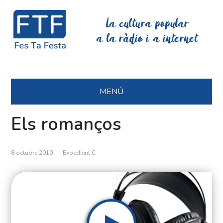
La cultura popular
a la ràdio i a internet
MENÚ
Els romanços
8 octubre 2010
Expedient C