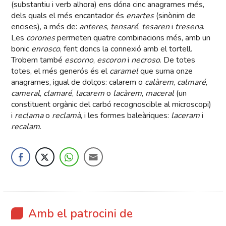
(substantiu i verb alhora) ens dóna cinc anagrames més,
dels quals el més encantador és
enartes
(sinònim de
encises), a més de:
anteres
,
tensaré
,
tesaren
i
tresena
.
Les
corones
permeten quatre combinacions més, amb un
bonic
enrosco
, fent doncs la connexió amb el tortell.
Trobem també
escorno
,
escoron
i
necroso
. De totes
totes, el més generós és el
caramel
que suma onze
anagrames, igual de dolços: calarem o
calàrem
,
calmaré
,
cameral
,
clamaré
,
lacarem
o
lacàrem
,
maceral
(un
constituent orgànic del carbó recognoscible al microscopi)
i
reclama
o
reclamà
, i les formes baleàriques:
laceram
i
recalam
.
Amb el patrocini de