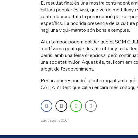
El resultat final és una mostra contundent a
cultura popular és viva, que ve de molt lluny i 
contemporaneïtat i la preocupació per ser pre
específics. La nodrida presència de la cultura p
hagi una viqui-marató són bons exemples.
Ah, i tampoc podem oblidar que el SOM CUL
moltíssima gent que durant tot l’any treballen
barris, amb una feina silenciosa, però continu
una societat millor. Aquest és, tal i com em c
afegit de l’esdeveniment.
Per acabar respondré a l’interrogant amb q
CALIA ? I tant que calia i encara més col·loquial,
Etiquetes:
2016