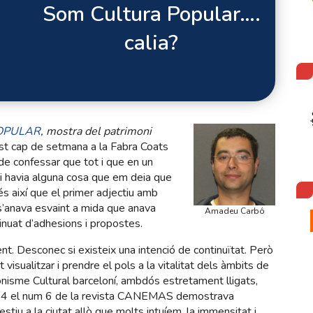
Som Cultura Popular….
calia?
OPULAR
, mostra del patrimoni
st cap de setmana a la Fabra Coats
de confessar que tot i que en un
hi havia alguna cosa que em deia que
s així que el primer adjectiu amb
 s’anava esvaint a mida que anava
Amadeu Carbó
inuat d’adhesions i propostes.
t. Desconec si existeix una intenció de continuïtat. Però
sualitzar i prendre el pols a la vitalitat dels àmbits de
cionisme Cultural barceloní, ambdós estretament lligats,
 2014 el num 6 de la revista CANEMAS demostrava
stiu a la ciutat allò que molts intuíem, la immensitat i