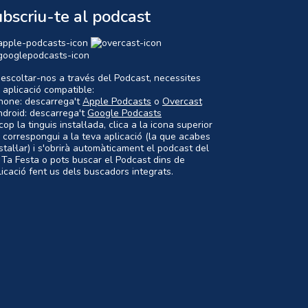
bscriu-te al podcast
 escoltar-nos a través del Podcast, necessites
 aplicació compatible:
Phone: descarrega't
Apple Podcasts
o
Overcast
ndroid: descarrega't
Google Podcasts
op la tinguis instal·lada, clica a la icona superior
 correspongui a la teva aplicació (la que acabes
nstal·lar) i s'obrirà automàticament el podcast del
 Ta Festa o pots buscar el Podcast dins de
plicació fent us dels buscadors integrats.