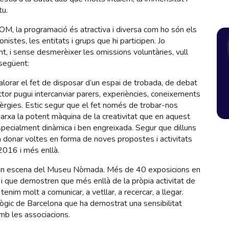
tu.
OM, la programació és atractiva i diversa com ho són els
nistes, les entitats i grups que hi participen. Jo
, i sense desmerèixer les omissions voluntàries, vull
 següent:
alorar el fet de disposar d’un espai de trobada, de debat
ctor pugui intercanviar parers, experiències, coneixements
nèrgies. Estic segur que el fet només de trobar-nos
arxa la potent màquina de la creativitat que en aquest
pecialment dinàmica i ben engreixada. Segur que dilluns
 donar voltes en forma de noves propostes i activitats
2016 i més enllà.
en escena del Museu Nòmada. Més de 40 exposicions en
 i que demostren que més enllà de la pròpia activitat de
tenim molt a comunicar, a vetllar, a recercar, a llegar.
ògic de Barcelona que ha demostrat una sensibilitat
amb les associacions.