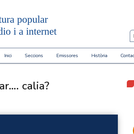
tura popular
dio i a internet
Inici
Seccions
Emissores
Història
Conta
r…. calia?