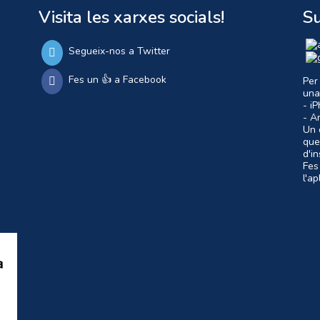
Visita les xarxes socials!
Su
Segueix-nos a Twitter
Fes un 👍 a Facebook
Per
una
- i
- A
Un c
que
d'i
Fes
l'a