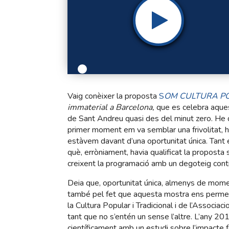
Vaig conèixer la proposta
S
OM CULTURA P
immaterial a Barcelona,
que es celebra aque
de Sant Andreu quasi des del minut zero. He 
primer moment em va semblar una frivolitat, 
estàvem davant d’una oportunitat única. Tant é
què, erròniament, havia qualificat la proposta
creixent la programació amb un degoteig cont
Deia que, oportunitat única, almenys de momen
també pel fet que aquesta mostra ens permet vi
la Cultura Popular i Tradicional i de l’Associa
tant que no s’entén un sense l’altre. L’any
científicament amb un estudi sobre l’impacte fe