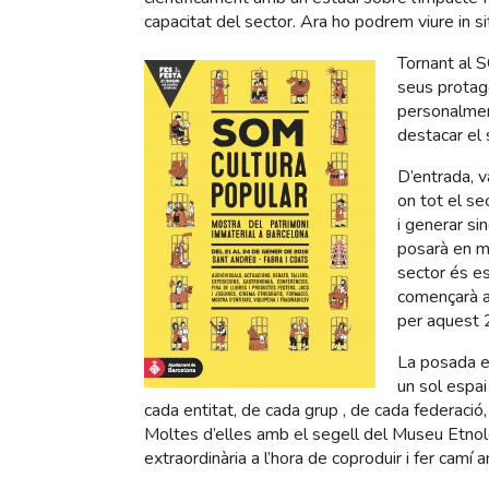
capacitat del sector. Ara ho podrem viure in si
Tornant al S
seus protago
personalment
destacar el
D’entrada, v
on tot el se
i generar si
posarà en m
sector és es
començarà a
per aquest 
La posada 
un sol espai
cada entitat, de cada grup , de cada federació, 
Moltes d’elles amb el segell del Museu Etnol
extraordinària a l’hora de coproduir i fer camí 