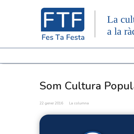
La cul
a la rà
Som Cultura Popula
22 gener 2016
La columna