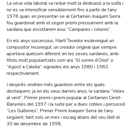
La seva vida laboral va reduir molt la dedicació a la solfa i
no es va intensificar sensiblement fins a partir de l’any
1978 quan, en presentar-se al Certamen Joaquim Serra
fou guardonat amb el segon premi precisament amb la
sardana que escoltarem avui: “Campanes i coloms”.
En els anys successius, Martí Teixidor esdevingué un
compositor reconegut, un creador original que sempre
aportava quelcom diferent en les seves sardanes, amb
títols molt popularitzats com ara “El somni d’Oriol” o
”Agost a Calella”, signades els anys 1980 i 1983,
respectivament.
I després vindrien més guardons entre els quals
destaquem, ja en els seus darrers anys, la sardana “Veles
al vent”, Primer premi i premi popular al Certamen Ceret-
Banyoles del 1997 i la suite per a dues cobles i percussió
“Les Guilleries”, Primer Premi Joaquim Serra de l’any
següent, tant sols un mes i escaig abans del seu òbit el
30 de desembre de 1998.