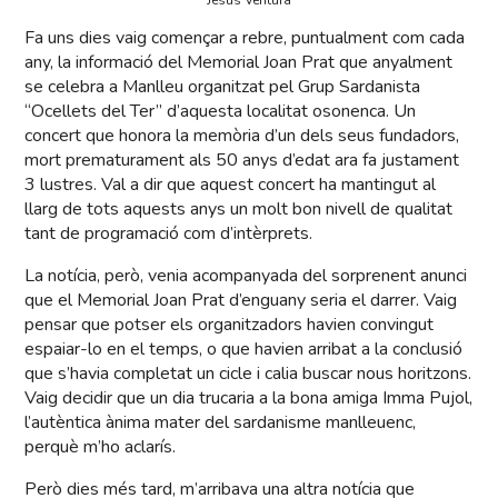
Fa uns dies vaig començar a rebre, puntualment com cada
any, la informació del Memorial Joan Prat que anyalment
se celebra a Manlleu organitzat pel Grup Sardanista
“Ocellets del Ter” d’aquesta localitat osonenca. Un
concert que honora la memòria d’un dels seus fundadors,
mort prematurament als 50 anys d’edat ara fa justament
3 lustres. Val a dir que aquest concert ha mantingut al
llarg de tots aquests anys un molt bon nivell de qualitat
tant de programació com d’intèrprets.
La notícia, però, venia acompanyada del sorprenent anunci
que el Memorial Joan Prat d’enguany seria el darrer. Vaig
pensar que potser els organitzadors havien convingut
espaiar-lo en el temps, o que havien arribat a la conclusió
que s’havia completat un cicle i calia buscar nous horitzons.
Vaig decidir que un dia trucaria a la bona amiga Imma Pujol,
l’autèntica ànima mater del sardanisme manlleuenc,
perquè m’ho aclarís.
Però dies més tard, m’arribava una altra notícia que