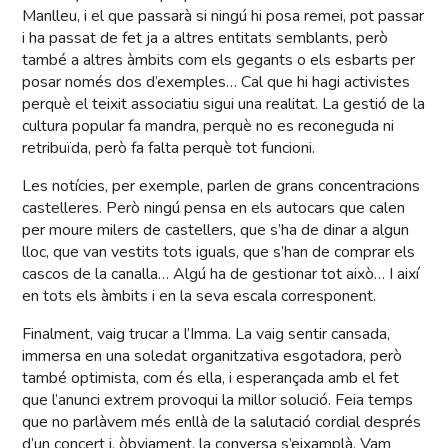
Manlleu, i el que passarà si ningú hi posa remei, pot passar
i ha passat de fet ja a altres entitats semblants, però
també a altres àmbits com els gegants o els esbarts per
posar només dos d’exemples… Cal que hi hagi activistes
perquè el teixit associatiu sigui una realitat. La gestió de la
cultura popular fa mandra, perquè no es reconeguda ni
retribuïda, però fa falta perquè tot funcioni.
Les notícies, per exemple, parlen de grans concentracions
castelleres. Però ningú pensa en els autocars que calen
per moure milers de castellers, que s’ha de dinar a algun
lloc, que van vestits tots iguals, que s’han de comprar els
cascos de la canalla… Algú ha de gestionar tot això… I així
en tots els àmbits i en la seva escala corresponent.
Finalment, vaig trucar a l’Imma. La vaig sentir cansada,
immersa en una soledat organitzativa esgotadora, però
també optimista, com és ella, i esperançada amb el fet
que l’anunci extrem provoqui la millor solució. Feia temps
que no parlàvem més enllà de la salutació cordial després
d’un concert i, òbviament, la conversa s’eixamplà. Vam