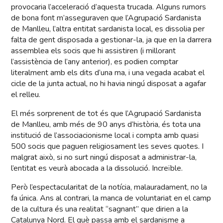
provocaria l’acceleració d’aquesta trucada. Alguns rumors
de bona font m’asseguraven que l’Agrupació Sardanista
de Manlleu, l’altra entitat sardanista local, es dissolia per
falta de gent disposada a gestionar-la, ja que en la darrera
assemblea els socis que hi assistiren (i millorant
l’assistència de l’any anterior), es podien comptar
literalment amb els dits d’una ma, i una vegada acabat el
cicle de la junta actual, no hi havia ningú disposat a agafar
el relleu.
El més sorprenent de tot és que l’Agrupació Sardanista
de Manlleu, amb més de 90 anys d’història, és tota una
institució de l’associacionisme local i compta amb quasi
500 socis que paguen religiosament les seves quotes. I
malgrat això, si no surt ningú disposat a administrar-la,
l’entitat es veurà abocada a la dissolució. Increïble.
Però l’espectacularitat de la notícia, malauradament, no la
fa única. Ans al contrari, la manca de voluntariat en el camp
de la cultura és una realitat “sagnant” que dirien a la
Catalunya Nord. El què passa amb el sardanisme a