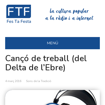
La cultura popular
a la ràdio i a internet
MENÚ
Cançó de treball (del
Delta de l’Ebre)
4 març 2016
Sons de la Tradició