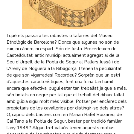
I què els passa a les rabastes o tafarres del Museu
Etnològic de Barcelona? Doncs que algunes no són de
cuir, ni cànem, ni espart. Són de fusta. Procedeixen de
Castellciutat, antic municipi actualment agregat al de la
Seu d’Urgell, de la Pobla de Segur al Pallars Jussà i de
l’Areny de Noguera a la Ribagorça. I tenen la peculiaritat
de que són vigarrades! Recordeu? Sorprèn que un estri
d’aquestes característiques, fent una feina tan humil
encara que efectiva, pugui estar tan treballat ja que a més,
són tintats en negre per tal que el treball del dibuix tallat
amb gúbia sigui molt més visible. Potser per encàrrec dels
propietaris de les cavalleries per distingir-se dels altres?
O, caprici dels basters com en Marian Rafel Boixareu, de
Cal Tano a la Pobla de Segur, baster per tradició familiar
l’any 1949? Algun tret valuós tenen aquests motius