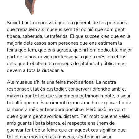
Sovint tinc la impressió que, en general, de les persones
que treballem als museus se’n té l’opinió que som gent
tibada, saberuda, lletraferida. El que succeeix és que en la
majoria dels casos som persones que ens estimem la
feina que fem, que ens agrada, que hi hem dedicat la major
part de la nostra vida professional i que a més, en el cas
dels que treballem en museus de titularitat pública, ens
devem a tota la ciutadania.
Als museus s’hi fa una feina molt seriosa. La nostra
responsabilitat és custodiar, conservar i difondre amb el
màxim rigor tot el que s’anomena patrimoni moble, o sigui
tot allò que no és un immoble, mostrar-ho i explicar-ho de
la manera més entenedora possible. Però això no vol dir
que siguem gent avorrida, distant. Per molt que ens veieu
amb guants i bata blanca, el respecte ens l’hem de
guanyar fent bé la feina, que en aquest cas significa que
tot el que mostrem als museus, s’entengui i sigui