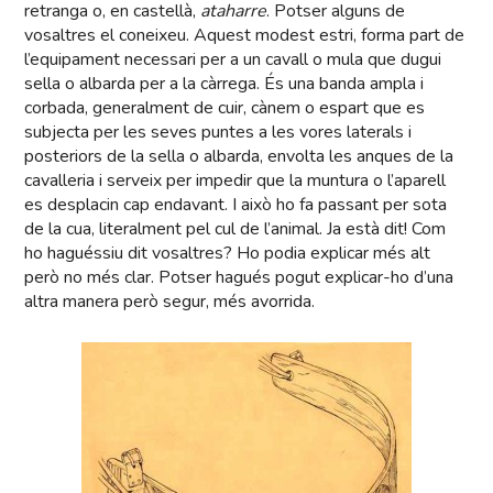
retranga o, en castellà,
ataharre
. Potser alguns de
vosaltres el coneixeu. Aquest modest estri, forma part de
l’equipament necessari per a un cavall o mula que dugui
sella o albarda per a la càrrega. És una banda ampla i
corbada, generalment de cuir, cànem o espart que es
subjecta per les seves puntes a les vores laterals i
posteriors de la sella o albarda, envolta les anques de la
cavalleria i serveix per impedir que la muntura o l’aparell
es desplacin cap endavant. I això ho fa passant per sota
de la cua, literalment pel cul de l’animal. Ja està dit! Com
ho haguéssiu dit vosaltres? Ho podia explicar més alt
però no més clar. Potser hagués pogut explicar-ho d’una
altra manera però segur, més avorrida.