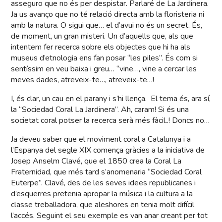
asseguro que no és per despistar. Parlaré de La Jardinera.
Ja us avanço que no té relació directa amb la floristeria ni
amb la natura. O sigui que… el d’avui no és un secret. És,
de moment, un gran misteri. Un d’aquells que, als que
intentem fer recerca sobre els objectes que hi ha als
museus d’etnologia ens fan posar “les piles”. És com si
sentíssim en veu baixa i greu… “vine…, vine a cercar les
meves dades, atreveix-te…, atreveix-te…!
I, és clar, un cau en el parany i s’hi llença. El tema és, ara sí,
la “Sociedad Coral La Jardinera”. Ah, caram! Si és una
societat coral potser la recerca serà més fàcil..! Doncs no…
Ja deveu saber que el moviment coral a Catalunya i a
l’Espanya del segle XIX comença gràcies a la iniciativa de
Josep Anselm Clavé, que el 1850 crea la Coral La
Fraternidad, que més tard s’anomenaria “Sociedad Coral
Euterpe”. Clavé, des de les seves idees republicanes i
d’esquerres pretenia apropar la música i la cultura a la
classe treballadora, que aleshores en tenia molt difícil
l’accés. Seguint el seu exemple es van anar creant per tot