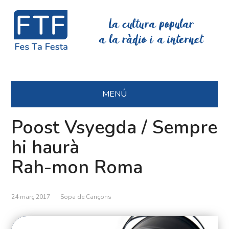
La cultura popular
a la ràdio i a internet
MENÚ
Poost Vsyegda / Sempre
hi haurà
Rah-mon Roma
24 març 2017
Sopa de Cançons