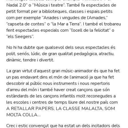
Nadal 2.0” o “Música i teatre”. També fa espectacles de
petit format per a biblioteques, classes i espais petits
com per exemple “Anades i vingudes de l’Amades,”
“capseta de contes” o “la Mar a Terra”. I també el trobareu
fent espectacles especials com “l’ocell de la felicitat” o
“els Seegers”.
No hi ha dubte que qualsevol dels seus espectacles és
polit, seriós, lúdic, de gran qualitat pedagògica, atractiu,
dinàmic, tendre i divertit.
La gran virtut d’aquest gran músic-animador és que ha fet
un pas endavant dins el món de l’animació ja que ha fet
descobrir al públic nous instruments i nous repertoris
d’arreu del món i també haver creat cançons que són
estàndards de les cançons infantils molt reconegudes a
les escoles i centres de temps lliure del nostre país com
A RETALLAR PAPERS, LA CLASSE MALALTA, SOM
MOLTA COLLA…
Crec i estic convençut que ha estat un dels incitadors dels