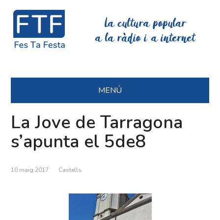
La cultura popular
a la ràdio i a internet
MENÚ
La Jove de Tarragona
s’apunta el 5de8
10 maig 2017
Castells