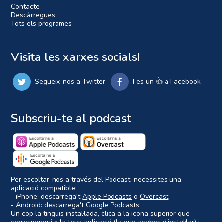
Contacte
Descàrregues
Tots els programes
Visita les xarxes socials!
Segueix-nos a Twitter
Fes un 👍 a Facebook
Subscriu-te al podcast
Per escoltar-nos a través del Podcast, necessites una
aplicació compatible:
- iPhone: descarrega't
Apple Podcasts
o
Overcast
- Android: descarrega't
Google Podcasts
Un cop la tinguis instal·lada, clica a la icona superior que
correspongui a la teva aplicació (la que acabes d'instal·lar) i