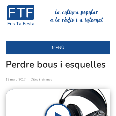
La cultura popular
a la ràdio i a internet
MENÚ
Perdre bous i esquelles
12 maig 2017
Dites i refranys