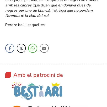
Molt pitjor, per tant, també que
fer el negoci de Robert
amb les cabres
(que diuen
que en donava dues de
negres per una de blanca
). Tot sigui que
no perdem
l’oremus
ni
la clau del cul
!
Perdre bou i esquelles
Amb el patrocini de