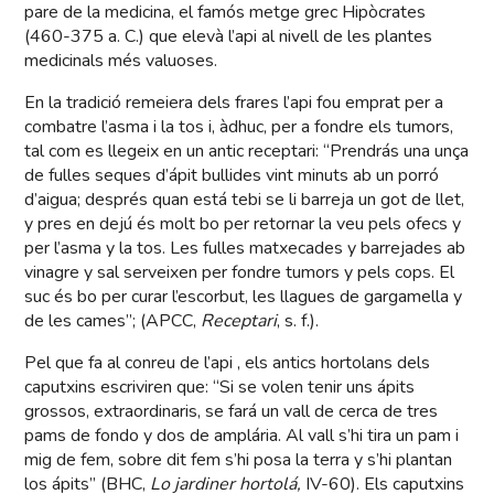
pare de la medicina, el famós metge grec Hipòcrates
(460-375 a. C.) que elevà l’api al nivell de les plantes
medicinals més valuoses.
En la tradició remeiera dels frares l’api fou emprat per a
combatre l’asma i la tos i, àdhuc, per a fondre els tumors,
tal com es llegeix en un antic receptari: “Prendrás una unça
de fulles seques d’ápit bullides vint minuts ab un porró
d’aigua; després quan está tebi se li barreja un got de llet,
y pres en dejú és molt bo per retornar la veu pels ofecs y
per l’asma y la tos. Les fulles matxecades y barrejades ab
vinagre y sal serveixen per fondre tumors y pels cops. El
suc és bo per curar l’escorbut, les llagues de gargamella y
de les cames”; (APCC,
Receptari
, s. f.).
Pel que fa al conreu de l’api , els antics hortolans dels
caputxins escriviren que: “Si se volen tenir uns ápits
grossos, extraordinaris, se fará un vall de cerca de tres
pams de fondo y dos de amplária. Al vall s’hi tira un pam i
mig de fem, sobre dit fem s’hi posa la terra y s’hi plantan
los ápits” (BHC,
Lo jardiner hortolá,
IV-60). Els caputxins