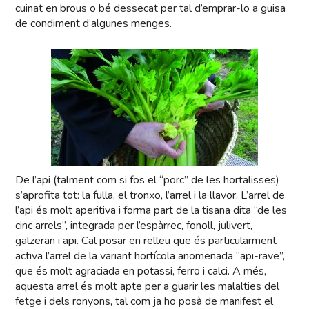
cuinat en brous o bé dessecat per tal d’emprar-lo a guisa
de condiment d’algunes menges.
De l’api (talment com si fos el “porc” de les hortalisses)
s’aprofita tot: la fulla, el tronxo, l’arrel i la llavor. L’arrel de
l’api és molt aperitiva i forma part de la tisana dita “de les
cinc arrels”, integrada per l’espàrrec, fonoll, julivert,
galzeran i api. Cal posar en relleu que és particularment
activa l’arrel de la variant hortícola anomenada “api-rave”,
que és molt agraciada en potassi, ferro i calci. A més,
aquesta arrel és molt apte per a guarir les malalties del
fetge i dels ronyons, tal com ja ho posà de manifest el