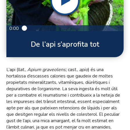
0:00
De l’api s’aprofita tot
L’api (llat.,
Apium graveolens;
cast.,
apio
) és una
hortalissa d’escasses calories que gaudeix de moltes
propietats mineralitzants, vitamíniques, diürètiques i
depuratives de l’organisme. La seva ingesta és molt útil
per a combatre el reumatisme i contribueix a la neteja de
les impureses del trànsit intestinal, essent especialment
apte per als que pateixen retencions de líquids i per als
que desitgen regular els nivells de colesterol. El peculiar
gust de l’api, una mica amargant, el fa molt estimat en
l’àmbit culinari, ja que es pot menjar cru en amanides,