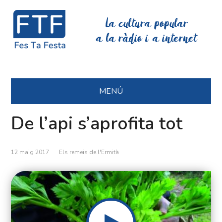
La cultura popular
a la ràdio i a internet
MENÚ
De l’api s’aprofita tot
12 maig 2017
Els remeis de l'Ermità