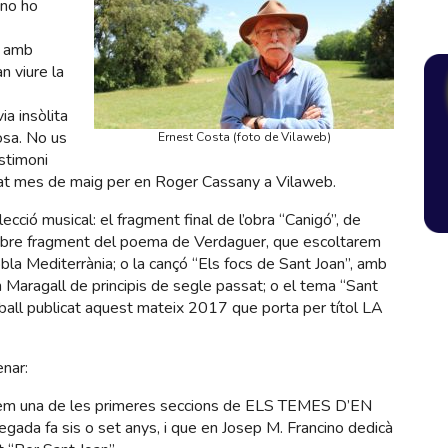
 no ho
t amb
n viure la
ia insòlita
losa. No us
Ernest Costa (foto de Vilaweb)
stimoni
ssat mes de maig per en Roger Cassany a Vilaweb.
cció musical: el fragment final de l’obra “Canigó”, de
s sobre fragment del poema de Verdaguer, que escoltarem
cobla Mediterrània; o la cançó “Els focs de Sant Joan”, amb
 Maragall de principis de segle passat; o el tema “Sant
reball publicat aquest mateix 2017 que porta per títol LA
nar:
arem una de les primeres seccions de ELS TEMES D’EN
ada fa sis o set anys, i que en Josep M. Francino dedicà