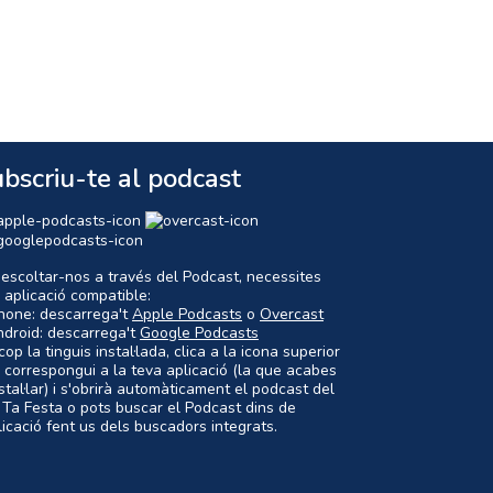
bscriu-te al podcast
 escoltar-nos a través del Podcast, necessites
 aplicació compatible:
Phone: descarrega't
Apple Podcasts
o
Overcast
ndroid: descarrega't
Google Podcasts
op la tinguis instal·lada, clica a la icona superior
 correspongui a la teva aplicació (la que acabes
nstal·lar) i s'obrirà automàticament el podcast del
 Ta Festa o pots buscar el Podcast dins de
plicació fent us dels buscadors integrats.