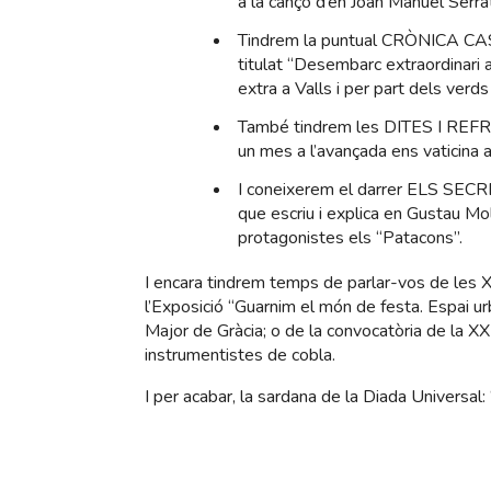
a la cançó d’en Joan Manuel Serra
Tindrem la puntual CRÒNICA CA
titulat “Desembarc extraordinari a
extra a Valls i per part dels verds 
També tindrem les DITES I REFRA
un mes a l’avançada ens vaticina all
I coneixerem el darrer ELS SECR
que escriu i explica en Gustau Mol
protagonistes els “Patacons”.
I encara tindrem temps de parlar-vos de les XX
l’Exposició “Guarnim el món de festa. Espai ur
Major de Gràcia; o de la convocatòria de la XX
instrumentistes de cobla.
I per acabar, la sardana de la Diada Universal