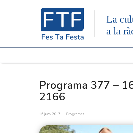
La cul
a la rà
Programa 377 – 16
2166
16 juny 2017
Programes