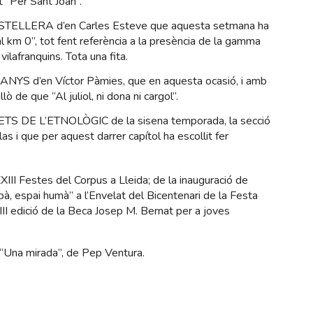
t “Per Sant Joan”.
STELLERA d’en Carles Esteve que aquesta setmana ha
l km 0”, tot fent referència a la presència de la gamma
vilafranquins. Tota una fita.
NYS d’en Víctor Pàmies, que en aquesta ocasió, i amb
ò de que “Al juliol, ni dona ni cargol”.
ETS DE L’ETNOLÒGIC de la sisena temporada, la secció
as i que per aquest darrer capítol ha escollit fer
III Festes del Corpus a Lleida; de la inauguració de
bà, espai humà” a l’Envelat del Bicentenari de la Festa
III edició de la Beca Josep M. Bernat per a joves
: “Una mirada”, de Pep Ventura.