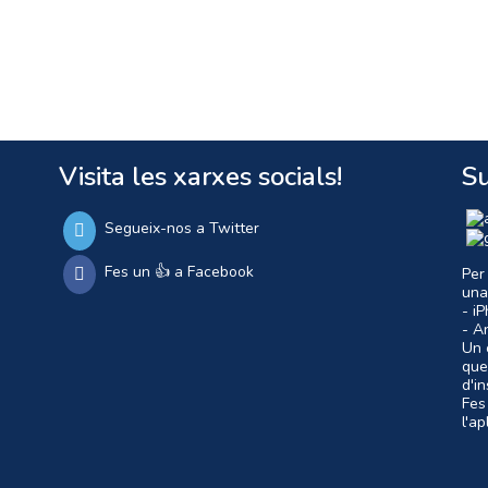
Visita les xarxes socials!
Su
Segueix-nos a Twitter
Fes un 👍 a Facebook
Per
una
- i
- A
Un c
que
d'i
Fes
l'a