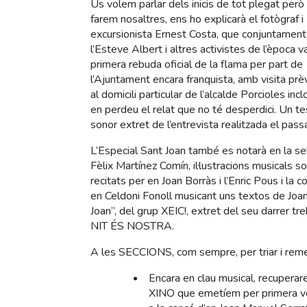
Us volem parlar dels inicis de tot plegat però
farem nosaltres, ens ho explicarà el fotògraf i
excursionista Ernest Costa, que conjuntamen
l’Esteve Albert i altres activistes de l’època va
primera rebuda oficial de la flama per part de
l’Ajuntament encara franquista, amb visita prèv
al domicili particular de l’alcalde Porcioles inc
en perdeu el relat que no té desperdici. Un te
sonor extret de l’entrevista realitzada el pa
L’Especial Sant Joan també es notarà en la sele
Fèlix Martínez Comín, il·lustracions musical
recitats per en Joan Borràs i l’Enric Pous i la 
en Celdoni Fonoll musicant uns textos de Joan
Joan”, del grup XEIC!, extret del seu darrer t
NIT ÉS NOSTRA.
A les SECCIONS, com sempre, per triar i reme
Encara en clau musical, recuper
XINO que emetíem per primera veg