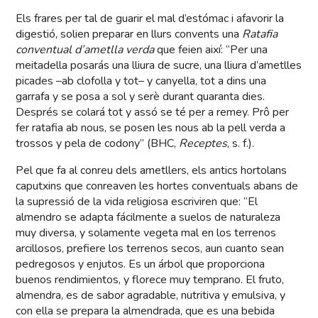
Els frares per tal de guarir el mal d’estómac i afavorir la
digestió, solien preparar en llurs convents una
Ratafia
conventual d’ametlla verda
que feien així: “Per una
meitadella posarás una lliura de sucre, una lliura d’ametlles
picades –ab clofolla y tot– y canyella, tot a dins una
garrafa y se posa a sol y serè durant quaranta dies.
Després se colará tot y assó se té per a remey. Prô per
fer ratafia ab nous, se posen les nous ab la pell verda a
trossos y pela de codony” (BHC,
Receptes
, s. f.).
Pel que fa al conreu dels ametllers, els antics hortolans
caputxins que conreaven les hortes conventuals abans de
la supressió de la vida religiosa escriviren que: “El
almendro se adapta fácilmente a suelos de naturaleza
muy diversa, y solamente vegeta mal en los terrenos
arcillosos, prefiere los terrenos secos, aun cuanto sean
pedregosos y enjutos. Es un árbol que proporciona
buenos rendimientos, y florece muy temprano. El fruto,
almendra, es de sabor agradable, nutritiva y emulsiva, y
con ella se prepara la almendrada, que es una bebida