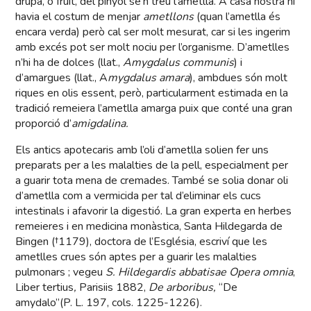
drupa, o fruit, del pinyol se’n treu l’ametlla. A casa nostra hi
havia el costum de menjar
ametllons
(quan l’ametlla és
encara verda) però cal ser molt mesurat, car si les ingerim
amb excés pot ser molt nociu per l’organisme. D’ametlles
n’hi ha de dolces (llat.,
Amygdalus communis
) i
d’amargues (llat., A
mygdalus amara
), ambdues són molt
riques en olis essent, però, particularment estimada en la
tradició remeiera l’ametlla amarga puix que conté una gran
proporció d’
amigdalina.
Els antics apotecaris amb l’oli d’ametlla solien fer uns
preparats per a les malalties de la pell, especialment per
a guarir tota mena de cremades. També se solia donar oli
d’ametlla com a vermicida per tal d’eliminar els cucs
intestinals i afavorir la digestió. La gran experta en herbes
remeieres i en medicina monàstica, Santa Hildegarda de
Bingen (†1179), doctora de l’Església, escriví que les
ametlles crues són aptes per a guarir les malalties
pulmonars ; vegeu
S. Hildegardis abbatisae Opera omnia
,
Liber tertius
,
Parisiis 1882,
De arboribus,
“De
amydalo”(P. L. 197, cols. 1225-1226).