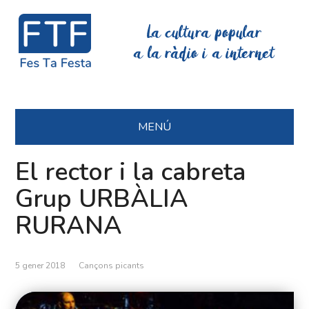
La cultura popular
a la ràdio i a internet
MENÚ
El rector i la cabreta
Grup URBÀLIA
RURANA
5 gener 2018
Cançons picants