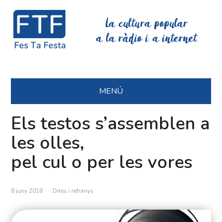
La cultura popular
a la ràdio i a internet
MENÚ
Els testos s’assemblen a
les olles,
pel cul o per les vores
8 juny 2018
Dites i refranys