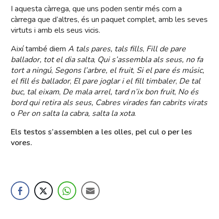
I aquesta càrrega, que uns poden sentir més com a
càrrega que d’altres, és un paquet complet, amb les seves
virtuts i amb els seus vicis.
Així també diem
A tals pares, tals fills
,
Fill de pare
ballador, tot el dia salta
,
Qui s’assembla als seus, no fa
tort a ningú
,
Segons l’arbre, el fruit
,
Si el pare és músic,
el fill és ballador
,
El pare joglar i el fill timbaler
,
De tal
buc, tal eixam
,
De mala arrel, tard n’ix bon fruit
,
No és
bord qui retira als seus,
Cabres virades fan cabrits virats
o
Per on salta la cabra, salta la xota
.
Els testos s’assemblen a les olles, pel cul o per les
vores.