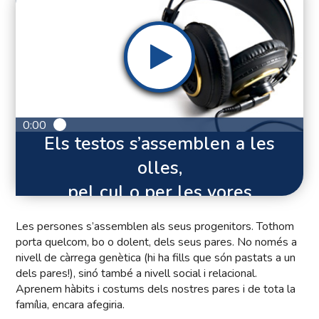
0:00
Els testos s’assemblen a les
olles,
pel cul o per les vores
Les persones s’assemblen als seus progenitors. Tothom
porta quelcom, bo o dolent, dels seus pares. No només a
nivell de càrrega genètica (hi ha fills que són pastats a un
dels pares!), sinó també a nivell social i relacional.
Aprenem hàbits i costums dels nostres pares i de tota la
família, encara afegiria.