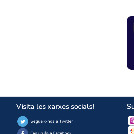
Visita les xarxes socials!
Su
Segueix-nos a Twitter
Fes un 👍 a Facebook