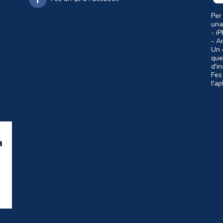
Per
una
- i
- A
Un c
que
d'i
Fes
l'a