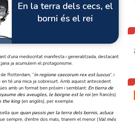
En la terra dels cecs, el
borni és el rei
nt d’una mediocritat manifesta i generalitzada, destacant
itjana ja acumulem el protagonisme.
 de Rotterdam, “
in regione caecorum rex est luscus
”, i
e en té una mica ja sobresurt. Amb aquest antecedent
ngües amb un format ben pròxim i semblant:
En tierra de
oyaume des aveugles, le borgne est le roi
(en francès)
s the king
(en anglès), per exemple.
nsella que
quan passis per la terra dels bornis, acluca
 que sempre, d’entre dos mals, triarem el menor (
Val més