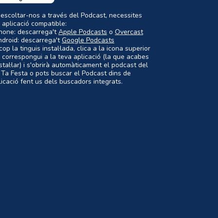
 escoltar-nos a través del Podcast, necessites
 aplicació compatible:
Phone: descarrega't
Apple Podcasts
o
Overcast
ndroid: descarrega't
Google Podcasts
op la tinguis instal·lada, clica a la icona superior
 correspongui a la teva aplicació (la que acabes
nstal·lar) i s'obrirà automàticament el podcast del
 Ta Festa o pots buscar el Podcast dins de
plicació fent us dels buscadors integrats.