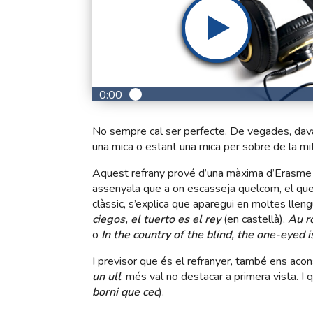
0:00
No sempre cal ser perfecte. De vegades, dava
una mica o estant una mica per sobre de la m
Aquest refrany prové d’una màxima d’Erasme
assenyala que a on escasseja quelcom, el qu
clàssic, s’explica que aparegui en moltes lle
ciegos, el tuerto es el rey
(en castellà),
Au r
o
In the country of the blind, the one-eyed i
I previsor que és el refranyer, també ens aco
un ull
: més val no destacar a primera vista. I
borni que cec
).