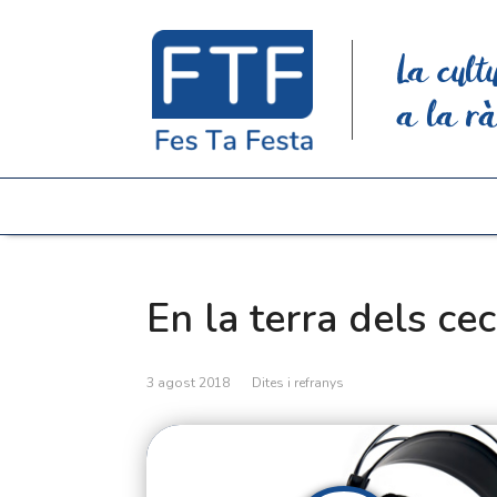
La cult
a la rà
En la terra dels cec
3 agost 2018
Dites i refranys