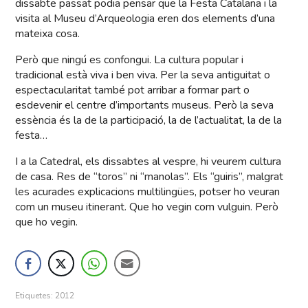
dissabte passat podia pensar que la Festa Catalana i la
visita al Museu d’Arqueologia eren dos elements d’una
mateixa cosa.
Però que ningú es confongui. La cultura popular i
tradicional està viva i ben viva. Per la seva antiguitat o
espectacularitat també pot arribar a formar part o
esdevenir el centre d’importants museus. Però la seva
essència és la de la participació, la de l’actualitat, la de la
festa…
I a la Catedral, els dissabtes al vespre, hi veurem cultura
de casa. Res de “toros” ni “manolas”. Els “guiris”, malgrat
les acurades explicacions multilingües, potser ho veuran
com un museu itinerant. Que ho vegin com vulguin. Però
que ho vegin.
Etiquetes:
2012