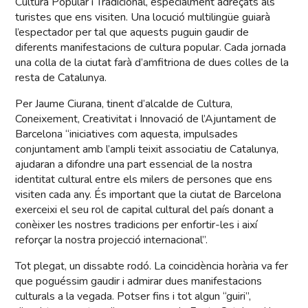
Cultura Popular i Tradicional, especialment adreçats als
turistes que ens visiten. Una locució multilingüe guiarà
l’espectador per tal que aquests puguin gaudir de
diferents manifestacions de cultura popular. Cada jornada
una colla de la ciutat farà d’amfitriona de dues colles de la
resta de Catalunya.
Per Jaume Ciurana, tinent d’alcalde de Cultura,
Coneixement, Creativitat i Innovació de l’Ajuntament de
Barcelona “iniciatives com aquesta, impulsades
conjuntament amb l’ampli teixit associatiu de Catalunya,
ajudaran a difondre una part essencial de la nostra
identitat cultural entre els milers de persones que ens
visiten cada any. És important que la ciutat de Barcelona
exerceixi el seu rol de capital cultural del país donant a
conèixer les nostres tradicions per enfortir-les i així
reforçar la nostra projecció internacional”.
Tot plegat, un dissabte rodó. La coincidència horària va fer
que poguéssim gaudir i admirar dues manifestacions
culturals a la vegada. Potser fins i tot algun “guiri”,