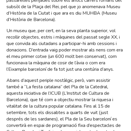
passarel·les penjades sobre els antics carrers romans del
subsòl de la Plaça del Rei, pel que jo anomenava Museu
d’Història de la Ciutat i que ara es diu MUHBA (Museu
d’Història de Barcelona).
Un museu que, per cert, en la seva planta superior, vol
recollir objectes, estris i màquines del passat segle XX, i
que convida als ciutadans a participar-hi amb cessions i
donacions. D’entrada vaig poder mostrar als nens com era
el meu primer cotxe (un 600 molt ben conservat), com
funcionava la màquina de cosir de l’àvia o com era
l’Eixample barceloní de fa tot just una centúria d’anys.
Abans d’aquest periple nostàlgic, però, vam assistir
també a “La festa catalana” del Pla de la Catedral,
aquesta iniciativa de l’ICUB (L’Institut de Cultura de
Barcelona), que té com a objectiu mostrar la riquesa i
vitalitat de la cultura popular catalana. Fins al 15 de
setembre, tots els dissabtes a quarts de vuit (just
després de les sardanes), el Pla de la Seu barceloní es
convertirà en espai de programació fixa d’espectacles de