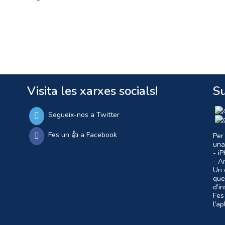
Visita les xarxes socials!
Su
Segueix-nos a Twitter
Fes un 👍 a Facebook
Per
una
- i
- A
Un c
que
d'i
Fes
l'a