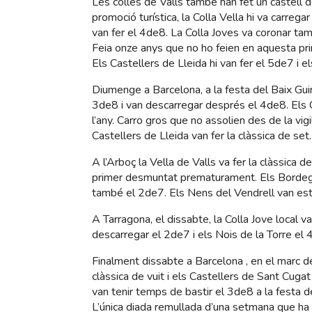
Les colles de Valls també han fet un castell 
promoció turística, la Colla Vella hi va carrega
van fer el 4de8. La Colla Joves va coronar tamb
Feia onze anys que no ho feien en aquesta pr
Els Castellers de Lleida hi van fer el 5de7 i e
Diumenge a Barcelona, a la festa del Baix Guin
3de8 i van descarregar després el 4de8. Els C
l’any. Carro gros que no assolien des de la vigi
Castellers de Lleida van fer la clàssica de set.
A l’Arboç la Vella de Valls va fer la clàssica de 
primer desmuntat prematurament. Els Bordega
també el 2de7. Els Nens del Vendrell van est
A Tarragona, el dissabte, la Colla Jove local v
descarregar el 2de7 i els Nois de la Torre el 
Finalment dissabte a Barcelona , en el marc de
clàssica de vuit i els Castellers de Sant Cuga
van tenir temps de bastir el 3de8 a la festa d
L’única diada remullada d’una setmana que ha d