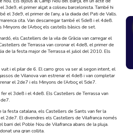
de nou. Els dijous al Camp Nou del Barça, en un acte de
r el 3de9, el primer alçat a coliseu barcelonista. També hi
é el 3de9, el primer de l’any, a la diada del Pati de Valls.
imarenca cita. Van descarregar també el 5de8 i el 4de8.
ls Minyons de l’Arboç els castells bàsics de set.
ardó, els Castellers de la vila de Gràcia van carregar el
astellers de Terrassa van coronar el 4de8, el primer de
lia de la festa major de Terrassa el juliol del 2010. Els
vuit i el pilar de 6. El carro gros va ser al segon intent, el
ssos de Vilanova van estrenar el 4de8 i van completar
renar el 2de7 i els Minyons de l’Arboç el 5de7.
a fer el 3de8 i el 4de8. Els Castellers de Terrassa van
4de7.
 la festa catalana, els Castellers de Sants van fer la
t el 2de7. El divendres els Castellers de Vilafranca només
el barri del Poble Nou de Vilafranca abans de la pluja.
onat una gran collita.