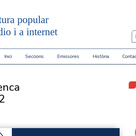
tura popular
dio i a internet
Inici
Seccions
Emissores
Història
Conta
enca
2