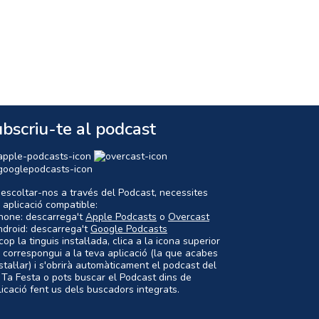
bscriu-te al podcast
 escoltar-nos a través del Podcast, necessites
 aplicació compatible:
Phone: descarrega't
Apple Podcasts
o
Overcast
ndroid: descarrega't
Google Podcasts
op la tinguis instal·lada, clica a la icona superior
 correspongui a la teva aplicació (la que acabes
nstal·lar) i s'obrirà automàticament el podcast del
 Ta Festa o pots buscar el Podcast dins de
plicació fent us dels buscadors integrats.