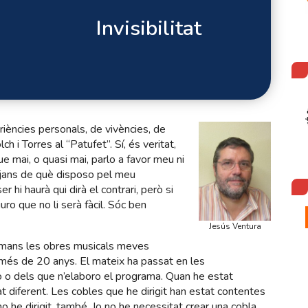
Invisibilitat
riències personals, de vivències, de
ch i Torres al “Patufet”. Sí, és veritat,
e mai, o quasi mai, parlo a favor meu ni
itjans de què disposo pel meu
r hi haurà qui dirà el contrari, però si
ro que no li serà fàcil. Sóc ben
Jesús Ventura
 mans les obres musicals meves
és de 20 anys. El mateix ha passat en les
 o dels que n’elaboro el programa. Quan he estat
tat diferent. Les cobles que he dirigit han estat contentes
 he dirigit, també. Jo no he necessitat crear una cobla