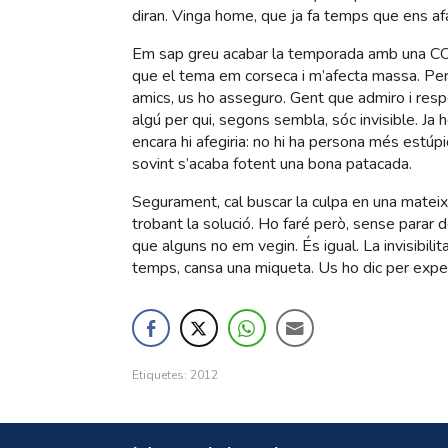
diran. Vinga home, que ja fa temps que ens a
Em sap greu acabar la temporada amb una 
que el tema em corseca i m’afecta massa. Perq
amics, us ho asseguro. Gent que admiro i respe
algú per qui, segons sembla, sóc invisible. Ja ho
encara hi afegiria: no hi ha persona més estúp
sovint s’acaba fotent una bona patacada.
Segurament, cal buscar la culpa en una mateix 
trobant la solució. Ho faré però, sense parar 
que alguns no em vegin. És igual. La invisibili
temps, cansa una miqueta. Us ho dic per exper
Etiquetes:
2012