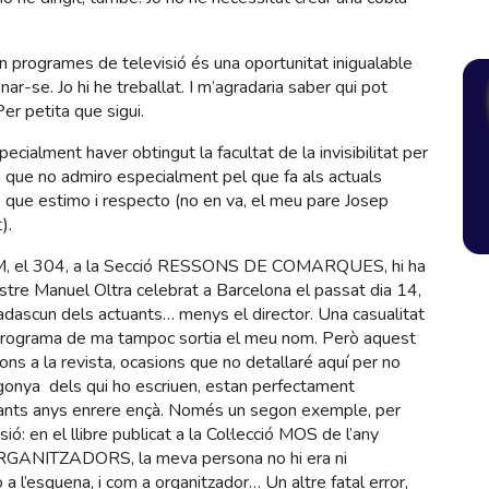
n programes de televisió és una oportunitat inigualable
r-se. Jo hi he treballat. I m’agradaria saber qui pot
r petita que sigui.
ecialment haver obtingut la facultat de la invisibilitat per
a que no admiro especialment pel que fa als actuals
 que estimo i respecto (no en va, el meu pare Josep
).
SOM, el 304, a la Secció RESSONS DE COMARQUES, hi ha
re Manuel Oltra celebrat a Barcelona el passat dia 14,
cadascun dels actuants… menys el director. Una casualitat
 el programa de ma tampoc sortia el meu nom. Però aquest
ions a la revista, ocasions que no detallaré aquí per no
rgonya dels qui ho escriuen, estan perfectament
ants anys enrere ençà. Només un segon exemple, per
sió: en el llibre publicat a la Col·lecció MOS de l’any
GANITZADORS, la meva persona no hi era ni
l’esquena, i com a organitzador… Un altre fatal error,