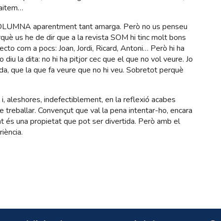
faitem…
COLUMNA aparentment tant amarga. Però no us penseu
uè us he de dir que a la revista SOM hi tinc molt bons
cto com a pocs: Joan, Jordi, Ricard, Antoni… Però hi ha
 diu la dita: no hi ha pitjor cec que el que no vol veure. Jo
ida, que la que fa veure que no hi veu. Sobretot perquè
i, aleshores, indefectiblement, en la reflexió acabes
de treballar. Convençut que val la pena intentar-ho, encara
tat és una propietat que pot ser divertida. Però amb el
iència.