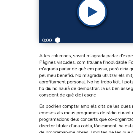
0:00
A les columnes, sovint m’agrada parlar d’expe
Pàgines viscudes, com titularia l’inoblidable Fol
m’agrada parlar de què em passa, però diria qu
pel meu benefici. No m’agrada utilitzar els m
aprofitament personal. No ho trobo lícit. I potse
ho diu ho haurà de demostrar. Ja us ben assegu
conscient de què dic i escric.
Es podrien comptar amb els dits de les dues
emeses als meus programes de ràdio durant m
programacions dels concerts que co-organitzo
director titular d’una cobla, lògicament, ha es
de programar-me obres. I moltes de les que no