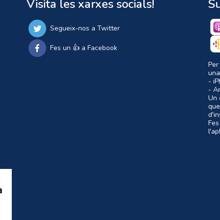
Visita les xarxes socials!
Su
Segueix-nos a Twitter
Fes un 👍 a Facebook
Per
una
- i
- A
Un c
que
d'i
Fes
l'a