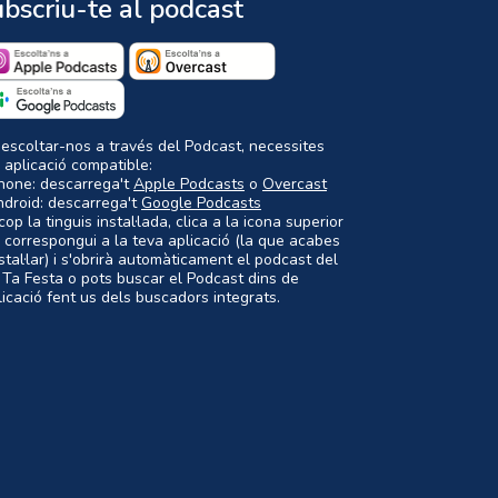
bscriu-te al podcast
 escoltar-nos a través del Podcast, necessites
 aplicació compatible:
Phone: descarrega't
Apple Podcasts
o
Overcast
ndroid: descarrega't
Google Podcasts
op la tinguis instal·lada, clica a la icona superior
 correspongui a la teva aplicació (la que acabes
nstal·lar) i s'obrirà automàticament el podcast del
 Ta Festa o pots buscar el Podcast dins de
plicació fent us dels buscadors integrats.