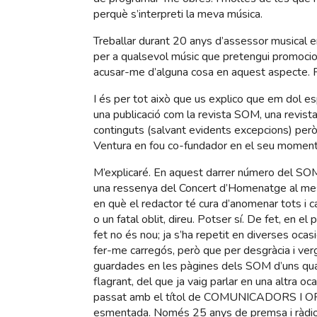
perquè s’interpreti la meva música.
Treballar durant 20 anys d’assessor musical e
per a qualsevol músic que pretengui promociona
acusar-me d’alguna cosa en aquest aspecte. Pe
I és per tot això que us explico que em dol esp
una publicació com la revista SOM, una revist
continguts (salvant evidents excepcions) però
Ventura en fou co-fundador en el seu moment
M’explicaré. En aquest darrer número del 
una ressenya del Concert d’Homenatge al mest
en què el redactor té cura d’anomenar tots i 
o un fatal oblit, direu. Potser sí. De fet, en
fet no és nou; ja s’ha repetit en diverses ocas
fer-me carregós, però que per desgràcia i ve
guardades en les pàgines dels SOM d’uns qu
flagrant, del que ja vaig parlar en una altra oca
passat amb el títol de COMUNICADORS I OR
esmentada. Només 25 anys de premsa i ràdio a 