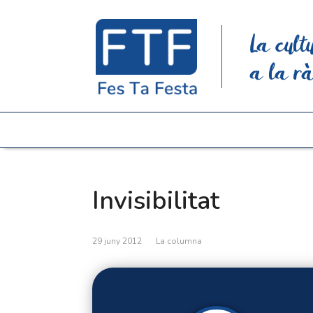
La cult
a la rà
Invisibilitat
29 juny 2012
La columna