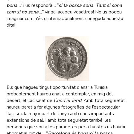
bona
…”
i us respondrà
… “
si la bossa sona. Tant si sona
com si no sona…
”
vinga, acabeu vosaltres! No us podeu
imaginar com n’és d’internacionalment coneguda aquesta
dita!
Els que hagueu tingut oportunitat d’anar a Tunísia,
probablement haureu anat a contemplar, en mig del
desert, el llac salat de
Chod
el Jerid
. Amb tota seguretat
haureu parat a fer algunes fotografies de l’espectacular
llac, sec la major part de l’any i amb unes impactants
extensions de sal. I amb tota seguretat també, les
persones que son a les paradetes per a turistes us hauran
abordat al crit de… “
Barcelona és bona si la bossa