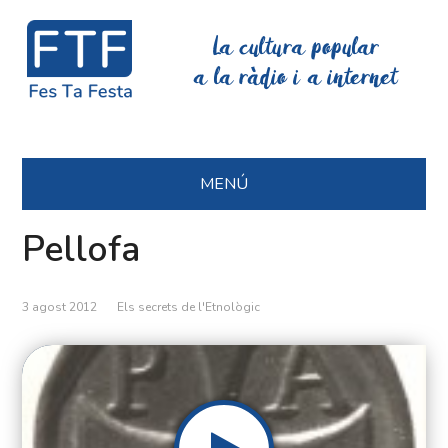
La cultura popular
a la ràdio i a internet
MENÚ
Pellofa
3 agost 2012
Els secrets de l'Etnològic