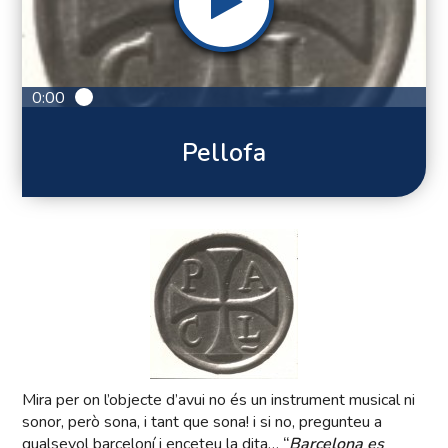
0:00
Pellofa
Mira per on l’objecte d’avui no és un instrument musical ni
sonor, però sona, i tant que sona! i si no, pregunteu a
qualsevol barceloní i enceteu la dita…
“
Barcelona es