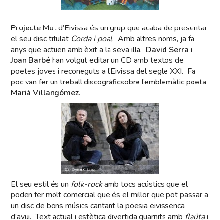
Projecte Mut
d’Eivissa és un grup que acaba de presentar
el seu disc titulat
Corda i poal
. Amb altres noms, ja fa
anys que actuen amb èxit a la seva illa.
David Serra
i
Joan Barbé
han volgut editar un CD amb textos de
poetes joves i reconeguts a l’Eivissa del segle XXI. Fa
poc van fer un treball discogràficsobre l’emblemàtic poeta
Marià Villangómez
.
El seu estil és un
folk-rock
amb tocs acústics que el
poden fer molt comercial que és el millor que pot passar a
un disc de bons músics cantant la poesia eivissenca
d’avui. Text actual i estètica divertida guarnits amb
flaüta
i