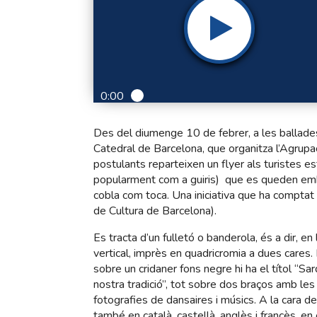
0:00
Des del diumenge 10 de febrer, a les ballades
Catedral de Barcelona, que organitza l’Agrupac
postulants reparteixen un flyer als turistes
popularment com a guiris) que es queden emba
cobla com toca. Una iniciativa que ha comptat 
de Cultura de Barcelona).
Es tracta d’un fulletó o banderola, és a dir, e
vertical, imprès en quadricromia a dues cares. E
sobre un cridaner fons negre hi ha el títol “Sa
nostra tradició”, tot sobre dos braços amb les
fotografies de dansaires i músics. A la cara del
també en català, castellà, anglès i francès, en 