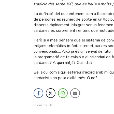
tradició del segle XXI, que es balla a molts 
La definició del que entenem com a flaixmob e
de persones es reuneix de sobte en un lloc púb
dispersa ràpidament. Malgrat ser un fenomen
sardanes és sorprenent i entenc que molt ade
Però si a més pensem que el sistema de convo
mitjans telemàtics (mòbil, internet, xarxes soci
convencionals… Això ja és un senyal de futur!
la programació de televisió o el calendari de fu
sardanes? A quin mitjà? Quin dia?
Bé, sigui com sigui, estareu d’acord amb mi qu
sardanista ho peta d’allò més. O no?
Etiquetes:
2013