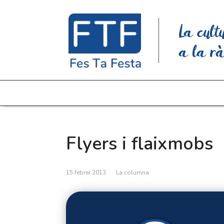
La cult
a la rà
Flyers i flaixmobs
15 febrer 2013
La columna