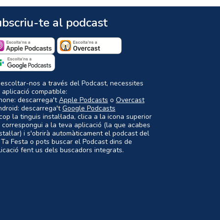
bscriu-te al podcast
 escoltar-nos a través del Podcast, necessites
 aplicació compatible:
Phone: descarrega't
Apple Podcasts
o
Overcast
ndroid: descarrega't
Google Podcasts
op la tinguis instal·lada, clica a la icona superior
 correspongui a la teva aplicació (la que acabes
nstal·lar) i s'obrirà automàticament el podcast del
 Ta Festa o pots buscar el Podcast dins de
plicació fent us dels buscadors integrats.