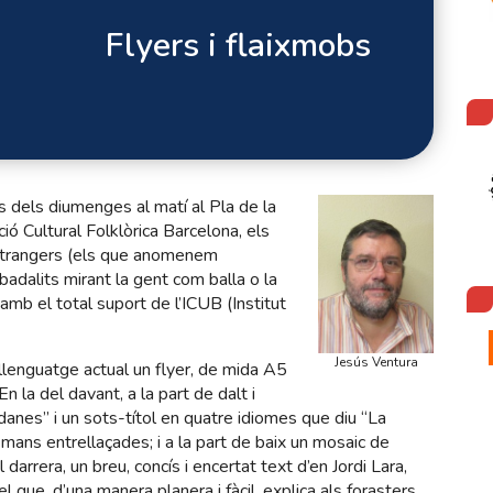
Flyers i flaixmobs
 dels diumenges al matí al Pla de la
ió Cultural Folklòrica Barcelona, els
 estrangers (els que anomenem
dalits mirant la gent com balla o la
amb el total suport de l’ICUB (Institut
Jesús Ventura
n llenguatge actual un flyer, de mida A5
n la del davant, a la part de dalt i
rdanes” i un sots-títol en quatre idiomes que diu “La
 mans entrellaçades; i a la part de baix un mosaic de
 darrera, un breu, concís i encertat text d’en Jordi Lara,
el que, d’una manera planera i fàcil, explica als forasters