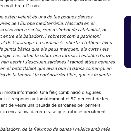
s molt breu. Diu així:
ue esteu veient és una de les poques danses
 vives de l’Europa mediterrània. Nascuda en el
a viva com a esplai, com a símbol de catalanitat, de
tat entre els balladors, i sobretot com a patrimoni
ical de Catalunya. La sardana és oberta a tothom: fixeu-
de punts bàsics que els peus marquen, els curts i els
 afegir. I escolteu la cobla, una formació estable d’onze
’han escrit i s’escriuen sardanes i també altres gèneres
en el petit flabiol que avisa que la dansa comença, en
ca de la tenora i la potència del tible, que es fa sentir
 i molta informació. Una feliç combinació d’algunes
ant i li responen automàticament el 90 per cent de les
ment de veure una ballada de sardanes per primera
anca encara una darrera frase que trobo especialment
 balladors, de la flaixmob de dansa i música amb més