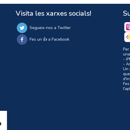
Visita les xarxes socials!
Su
Segueix-nos a Twitter
Fes un 👍 a Facebook
Per
una
- i
- A
Un c
que
d'i
Fes
l'a