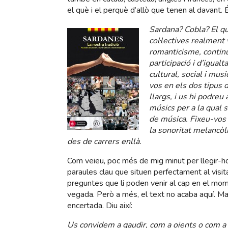
el què i el perquè d’allò que tenen al davant. É
Sardana? Cobla? El q
col·lectives realment
romanticisme, continu
participació i d’igual
cultural, social i mus
vos en els dos tipus 
llargs, i us hi podreu
músics per a la qual s
de música. Fixeu-vos 
la sonoritat melancòli
des de carrers enllà.
Com veieu, poc més de mig minut per llegir-ho
paraules clau que situen perfectament al visit
preguntes que li poden venir al cap en el mo
vegada. Però a més, el text no acaba aquí. M
encertada. Diu així:
Us convidem a gaudir, com a oients o com a